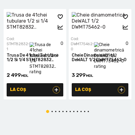
Cod:
Cod:
0
0
STMT82832-
DWMT75462-
1
0
Trusa De 41chei Tubulare
Cheie Dinamometrică
1/2 Si 1/4 STMT82832..
DeWALT 1/2 DWMT75462-0
2 499
3 299
MDL
MDL
LA COȘ
LA COȘ