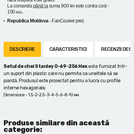
La comanda
până la
suma 900 lei este contra cost -
100
.
MDL
Republica Moldova
- FanCourier preț.
DESCRIERE
CARACTERISTICI
RECENZII DE
Setul de chei
Stanley 0-69-256
Hex
este furnizat într-
un suport din plastic care nu permite ca uneltele să se
piardă. Produsul este proiectat pentru a lucra cu profile
interne hexagonale.
Dimensiune - 1.5-2-2.5-3-4-5-6-8-10 мм
Produse similare din această
categorie: