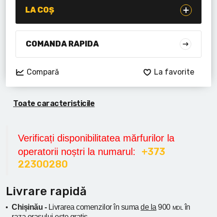
Lanterne cu acumulator
LA COȘ
Seturi de scule cu acumulator
COMANDA RAPIDA
Acumulatoare si încărcătoare
Compară
La favorite
Alte scule cu acumulator
Toate caracteristicile
Verificați disponibilitatea mărfurilor la
+373
operatorii noștri la numarul:
22300280
Livrare rapidă
Chișinău -
Livrarea comenzilor în suma
de la
900
în
MDL
raza orașului
este gratis.