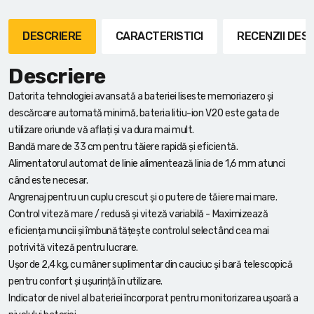
DESCRIERE
CARACTERISTICI
RECENZII DE
Descriere
Datorita tehnologiei avansată a bateriei liseste memoriazero și
descărcare automată minimă, bateria litiu-ion V20 este gata de
utilizare oriunde vă aflați și va dura mai mult.
Bandă mare de 33 cm pentru tăiere rapidă și eficientă.
Alimentatorul automat de linie alimentează linia de 1,6 mm atunci
când este necesar.
Angrenaj pentru un cuplu crescut și o putere de tăiere mai mare.
Control viteză mare / redusă și viteză variabilă - Maximizează
eficiența muncii și îmbunătățește controlul selectând cea mai
potrivită viteză pentru lucrare.
Ușor de 2,4 kg, cu mâner suplimentar din cauciuc și bară telescopică
pentru confort și ușurință în utilizare.
Indicator de nivel al bateriei încorporat pentru monitorizarea ușoară a