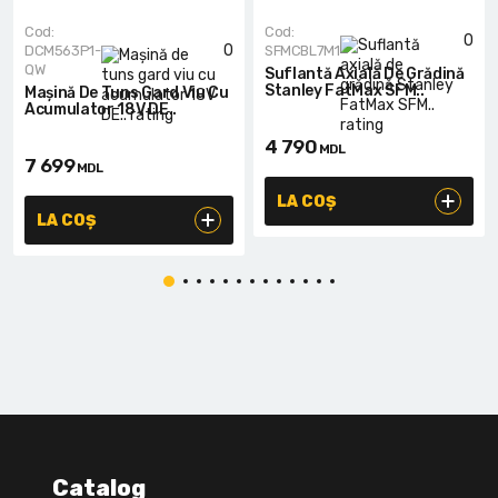
Cod:
Cod:
0
0
DCM563P1-
SFMCBL7M1
QW
Suflantă Axială De Grădină
Stanley FatMax SFM..
Mașină De Tuns Gard Viu Cu
Acumulator 18V DE..
4 790
MDL
7 699
MDL
LA COȘ
LA COȘ
Catalog