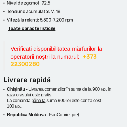
Nivel de zgomot:
92.5
Tensiune acumulator, V:
18
Viteză la relanti:
5.500-7.200 rpm
Toate caracteristicile
Verificați disponibilitatea mărfurilor la
+373
operatorii noștri la numarul:
22300280
Livrare rapidă
Chișinău -
Livrarea comenzilor în suma
de la
900
în
MDL
raza orașului
este gratis.
La comanda
până la
suma 900 lei este contra cost -
100
.
MDL
Republica Moldova
- FanCourier preț.