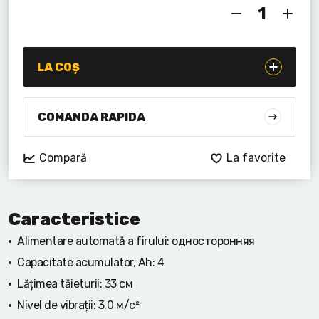
Lanterne cu acumulator
Seturi de scule cu acumulator
LA COȘ
Acumulatoare si încărcătoare
Alte scule cu acumulator
COMANDA RAPIDA
Compară
La favorite
Caracteristice
Alimentare automată a firului:
односторонняя
Capacitate acumulator, Ah:
4
Lățimea tăieturii:
33 см
Nivel de vibrații:
3.0 м/с²