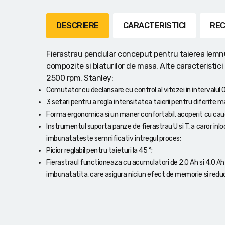
Lanterne cu acumulator
DESCRIERE
CARACTERISTICI
REC
Seturi de scule cu acumulator
Acumulatoare si încărcătoare
Fierastrau pendular conceput pentru taierea lemnulu
compozite si blaturilor de masa. Alte caracteristic
Alte scule cu acumulator
2500 rpm, Stanley:
Comutator cu declansare cu control al vitezei in intervalul
3 setari pentru a regla intensitatea taierii pentru diferite mat
Forma ergonomica si un maner confortabil, acoperit cu cauciu
Instrumentul suporta panze de fierastrau U si T, a caror inlo
imbunatateste semnificativ intregul proces;
Picior reglabil pentru taieturi la 45 °;
Fierastraul functioneaza cu acumulatori de 2,0 Ah si 4,0 A
imbunatatita, care asigura niciun efect de memorie si re