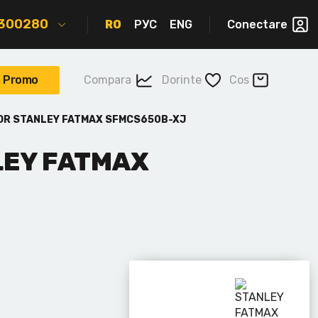
2300280
RO
РУС
ENG
Conectare
Promo
Compara
Dorinte
Cos
OR STANLEY FATMAX SFMCS650B-XJ
LEY FATMAX