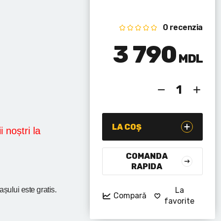
0 recenzia
3 790
MDL
LA COȘ
i noștri la
COMANDA
RAPIDA
rașului
este gratis.
La
Compară
favorite