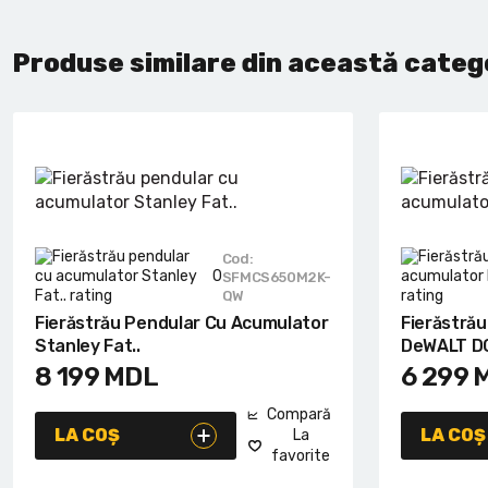
Produse similare din această categ
Cod:
0
SFMCS650M2K-
QW
Fierăstrău Pendular Cu Acumulator
Fierăstră
Stanley Fat..
DeWALT DC
8 199
MDL
6 299
Compară
LA COȘ
LA COȘ
La
favorite