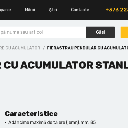
+373 2
mpanie
Mărci
Știri
Contacte
Găsi
ARE CU ACUMULATOR
FIERĂSTRĂU PENDULAR CU ACUMULAT
 CU ACUMULATOR STAN
Caracteristice
Adâncime maximă de tăiere (lemn), mm:
85