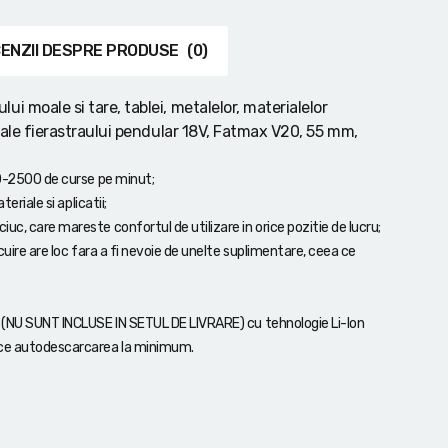
ENZII DESPRE PRODUSE
(0)
i moale si tare, tablei, metalelor, materialelor
i ale fierastraului pendular 18V, Fatmax V20, 55 mm,
 0-2500 de curse pe minut;
eriale si aplicatii;
c, care mareste confortul de utilizare in orice pozitie de lucru;
cuire are loc fara a fi nevoie de unelte suplimentare, ceea ce
h (NU SUNT INCLUSE IN SETUL DE LIVRARE) cu tehnologie Li-Ion
duce autodescarcarea la minimum.