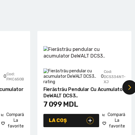
Cod:
Cod:
0
0
DCS334NT-
FMC650B
XJ
Acumulator
Fierăstrău Pendular Cu Acumulator
DeWALT DCS3..
7 099
MDL
Compară
Compară
LA COȘ
La
La
favorite
favorite