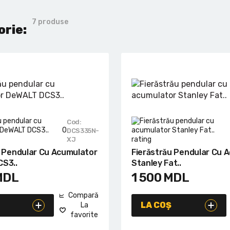
7 produse
orie:
Cod:
0
DCS335N-
XJ
u Pendular Cu Acumulator
Fierăstrău Pendular Cu 
S3..
Stanley Fat..
MDL
1 500
MDL
Compară
LA COȘ
La
favorite