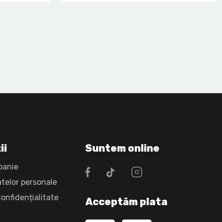
ii
Suntem online
panie
atelor personale
Confidențialitate
Acceptăm plata