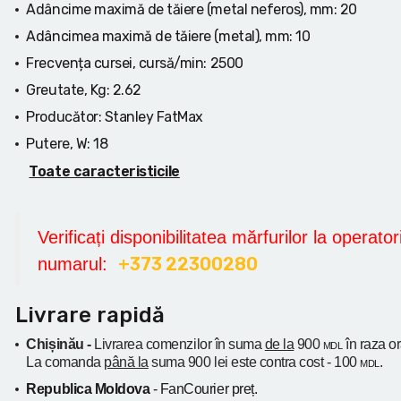
Adâncime maximă de tăiere (metal neferos), mm:
20
Adâncimea maximă de tăiere (metal), mm:
10
Frecvența cursei, cursă/min:
2500
Greutate, Kg:
2.62
Producător:
Stanley FatMax
Putere, W:
18
Toate caracteristicile
Verificați disponibilitatea mărfurilor la operatori
+373 22300280
numarul:
Livrare rapidă
Chișinău -
Livrarea comenzilor în suma
de la
900
în raza o
MDL
La comanda
până la
suma 900 lei este contra cost - 100
.
MDL
Republica Moldova
- FanCourier preț.