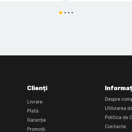
Clienți
Informaț
Despre com
Livrare
Utilizarea d
Plată
Politica de 
Garanție
Сontacte
Promoții