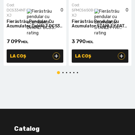
Cod:
Cod:
0
0
DCS334NT-
SFMCS650B-
XJ
XJ
Fierăstrău Pendular Cu
Fierăstrău Pendular Cu
Acumulator DeWALT DCS3..
Acumulator STANLEY FAT..
7 099
3 790
MDL
MDL
LA COȘ
LA COȘ
Catalog