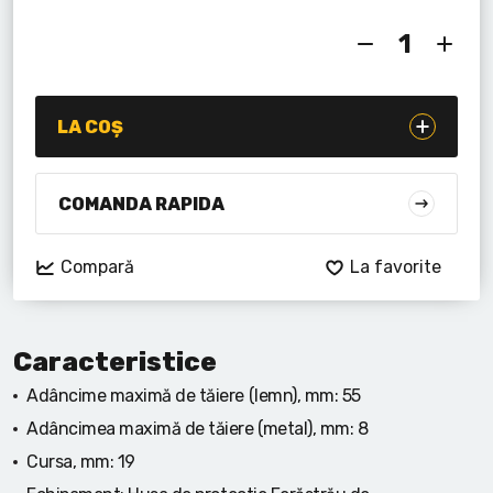
Lanterne cu acumulator
Seturi de scule cu acumulator
Acumulatoare si încărcătoare
LA COȘ
Alte scule cu acumulator
COMANDA RAPIDA
Compară
La favorite
Caracteristice
Adâncime maximă de tăiere (lemn), mm:
55
Adâncimea maximă de tăiere (metal), mm:
8
Cursa, mm:
19