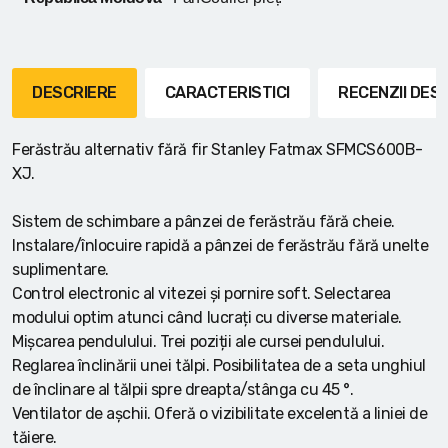
DESCRIERE
CARACTERISTICI
RECENZII DE
Ferăstrău alternativ fără fir Stanley Fatmax SFMCS600B-
XJ.
Sistem de schimbare a pânzei de ferăstrău fără cheie.
Instalare/înlocuire rapidă a pânzei de ferăstrău fără unelte
suplimentare.
Control electronic al vitezei și pornire soft. Selectarea
modului optim atunci când lucrați cu diverse materiale.
Mișcarea pendulului. Trei poziții ale cursei pendulului.
Reglarea înclinării unei tălpi. Posibilitatea de a seta unghiul
de înclinare al tălpii spre dreapta/stânga cu 45 °.
Ventilator de așchii. Oferă o vizibilitate excelentă a liniei de
tăiere.