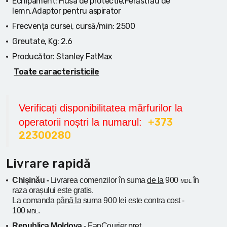
Echipament:
Husa de protectie,Ferăstrău de
lemn,Adaptor pentru aspirator
Frecvența cursei, cursă/min:
2500
Greutate, Kg:
2.6
Producător:
Stanley FatMax
Toate caracteristicile
Verificați disponibilitatea mărfurilor la
+373
operatorii noștri la numarul:
22300280
Livrare rapidă
Chișinău -
Livrarea comenzilor în suma
de la
900
în
MDL
raza orașului
este gratis.
La comanda
până la
suma 900 lei este contra cost -
100
.
MDL
Republica Moldova
- FanCourier preț.