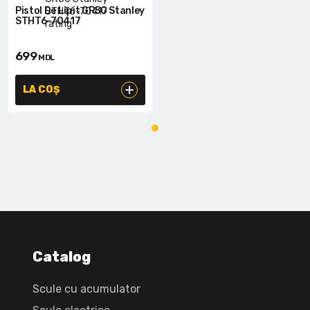
Pistol De Lipit GR50 Stanley
STHT6-70417
699
MDL
LA COȘ
Catalog
Scule cu acumulator