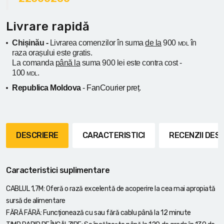
Livrare rapidă
Chișinău -
Livrarea comenzilor în suma
de la
900
în
MDL
raza orașului
este gratis.
La comanda
până la
suma 900 lei este contra cost -
100
.
MDL
Republica Moldova
- FanCourier preț.
DESCRIERE
CARACTERISTICI
RECENZII DE
Caracteristici suplimentare
CABLUL 1,7M: Oferă o rază excelentă de acoperire la cea mai apropiată
sursă de alimentare
FĂRĂ FĂRĂ: Funcționează cu sau fără cablu până la 12 minute