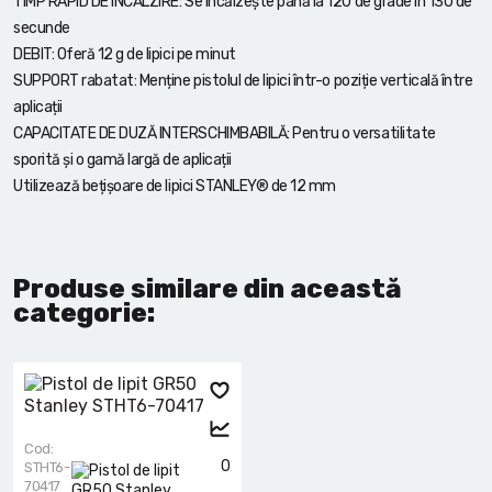
TIMP RAPID DE ÎNCĂLZIRE: Se încălzește până la 120 de grade în 130 de
secunde
DEBIT: Oferă 12 g de lipici pe minut
SUPPORT rabatat: Menține pistolul de lipici într-o poziție verticală între
aplicații
CAPACITATE DE DUZĂ INTERSCHIMBABILĂ: Pentru o versatilitate
sporită și o gamă largă de aplicații
Utilizează bețișoare de lipici STANLEY® de 12 mm
Produse similare din această
categorie:
Cod:
0
STHT6-
70417