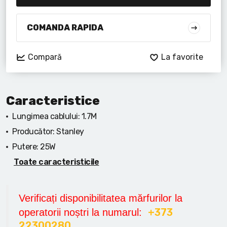
Lanterne cu acumulator
Seturi de scule cu acumulator
COMANDA RAPIDA
Acumulatoare si încărcătoare
Compară
La favorite
Alte scule cu acumulator
Caracteristice
Lungimea cablului:
1.7M
Producător:
Stanley
Putere:
25W
Toate caracteristicile
Verificați disponibilitatea mărfurilor la
+373
operatorii noștri la numarul:
22300280