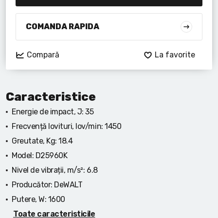
Lanterne cu acumulator
Seturi de scule cu acumulator
COMANDA RAPIDA
Acumulatoare si încărcătoare
Compară
La favorite
Alte scule cu acumulator
Caracteristice
Energie de impact, J:
35
Frecvență lovituri, lov/min:
1450
Greutate, Kg:
18.4
Model:
D25960K
Nivel de vibrații, m/s²:
6.8
Producător:
DeWALT
Putere, W:
1600
Toate caracteristicile