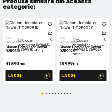
Produse similare din această
categorie:
Cod:
Cod:
0
0
D25981K
D25902K
Ciocan Demolator DeWALT
Ciocan Demolator DeWALT
D25981K
D25902K
41 890
18 999
MDL
MDL
LA COȘ
LA COȘ