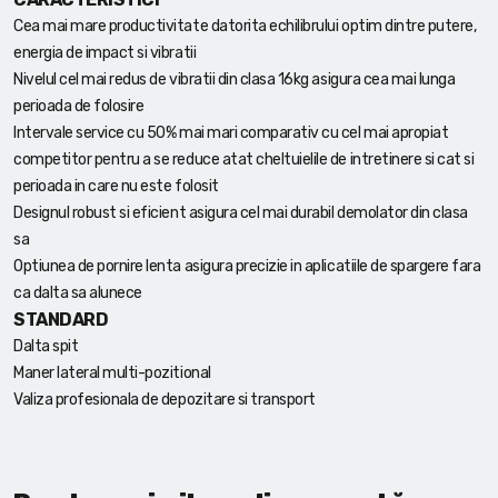
Cea mai mare productivitate datorita echilibrului optim dintre putere,
energia de impact si vibratii
Nivelul cel mai redus de vibratii din clasa 16kg asigura cea mai lunga
perioada de folosire
Intervale service cu 50% mai mari comparativ cu cel mai apropiat
competitor pentru a se reduce atat cheltuielile de intretinere si cat si
perioada in care nu este folosit
Designul robust si eficient asigura cel mai durabil demolator din clasa
sa
Optiunea de pornire lenta asigura precizie in aplicatiile de spargere fara
ca dalta sa alunece
STANDARD
Dalta spit
Maner lateral multi-pozitional
Valiza profesionala de depozitare si transport