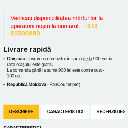
Verificați disponibilitatea mărfurilor la
+373
operatorii noștri la numarul:
22300280
Livrare rapidă
Chișinău -
Livrarea comenzilor în suma
de la
900
în
MDL
raza orașului
este gratis.
La comanda
până la
suma 900 lei este contra cost -
100
.
MDL
Republica Moldova
- FanCourier preț.
DESCRIERE
CARACTERISTICI
RECENZII DE
CARACTERISTICI