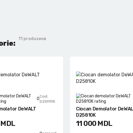
11 produseов
orie:
Cod:
0
D25951K
molator DeWALT
Ciocan Demolator DeWA
D25810K
MDL
11 000
MDL