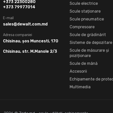
+373 22300280
Scule electrice
+373 79977014
Scule staționare
E-mail
Scule pneumatice
sales@dewalt.com.md
Compresoare
Scule de grădinărit
Adresa companiei
Chisinau, șos Muncesti, 170
Sisteme de depozitare
Scule de măsurare și
Chisinau, str. M.Manole 2/3
poziționare
Scule de mână
Accesorii
Echipamente de protec
Multimedia