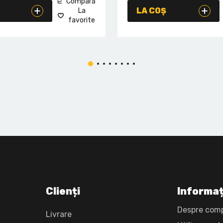
Compară
LA COȘ
La
favorite
Clienți
Informaț
Despre com
Livrare