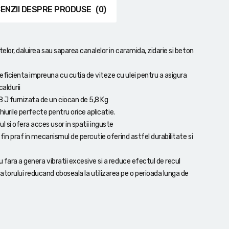
ENZII DESPRE PRODUSE
(0)
elor, daluirea sau saparea canalelor in caramida, zidarie si beton
ficienta impreuna cu cutia de viteze cu ulei pentru a asigura
aldurii
 J furnizata de un ciocan de 5,8 Kg
hiurile perfecte pentru orice aplicatie.
si ofera acces usor in spatii inguste
 fin praf in mecanismul de percutie oferind astfel durabilitate si
 fara a genera vibratii excesive si a reduce efectul de recul
torului reducand oboseala la utilizarea pe o perioada lunga de