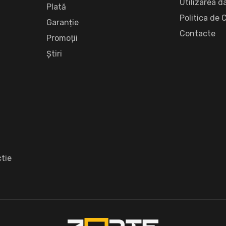
Utilizarea d
Plată
Politica de 
Garanție
Сontacte
Promoții
Știri
tie