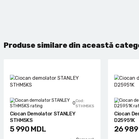
Produse similare din această categ
Cod:
0
STHM5KS
Ciocan Demolator STANLEY
Ciocan De
STHM5KS
D25951K
5 990
MDL
26 989