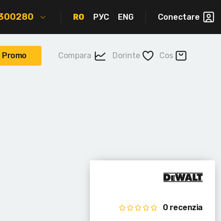
2300280
RO
РУС
ENG
Conectare
Promo
Compara
Dorinte
Cos
0 recenzia