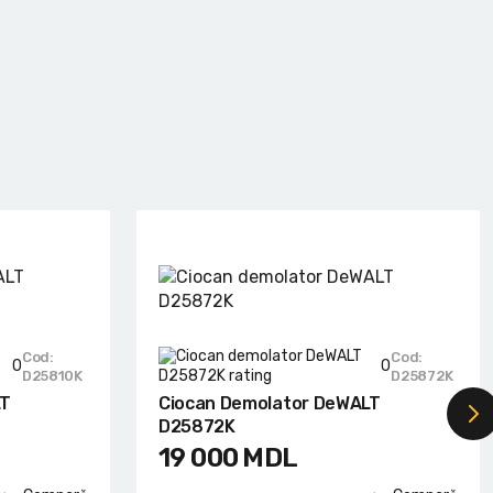
Cod:
Cod:
0
0
D25810K
D25872K
LT
Ciocan Demolator DeWALT
D25872K
19 000
MDL