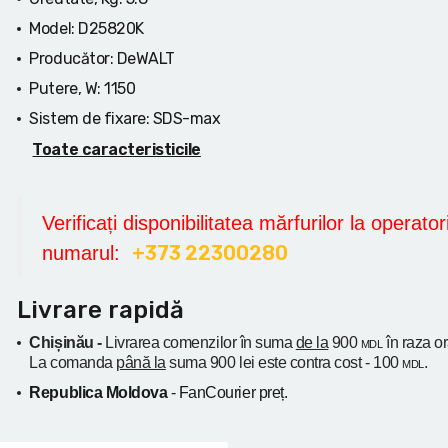
Model:
D25820K
Producător:
DeWALT
Putere, W:
1150
Sistem de fixare:
SDS-max
Toate caracteristicile
Verificați disponibilitatea mărfurilor la operatori
+373 22300280
numarul:
Livrare rapidă
Chișinău -
Livrarea comenzilor în suma
de la
900
în raza o
MDL
La comanda
până la
suma 900 lei este contra cost - 100
.
MDL
Republica Moldova
- FanCourier preț.