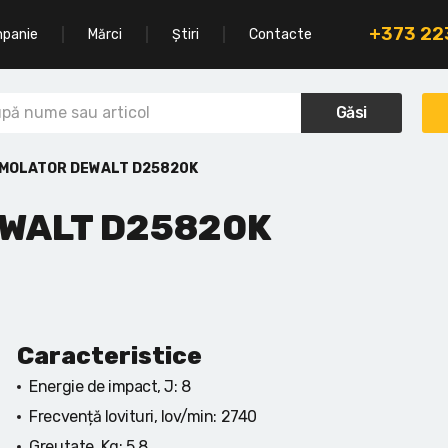
+373 2
mpanie
Mărci
Știri
Contacte
Găsi
EMOLATOR DEWALT D25820K
WALT D25820K
Caracteristice
Energie de impact, J:
8
Frecvență lovituri, lov/min:
2740
Greutate, Kg:
5.8