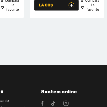
Compară
Compară
LA COȘ
La
La
favorite
favorite
ii
Suntem online
panie