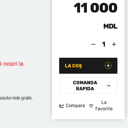
11 000
MDL
i noștri la
LA COȘ
COMANDA
RAPIDA
rașului
este gratis.
La
Compară
favorite