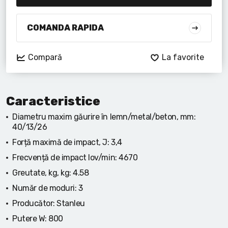
Lanterne cu acumulator
Seturi de scule cu acumulator
COMANDA RAPIDA
Acumulatoare si încărcătoare
Compară
La favorite
Alte scule cu acumulator
Caracteristice
Diametru maxim găurire în lemn/metal/beton, mm:
40/13/26
Forță maximă de impact, J:
3,4
Frecvență de impact lov/min:
4670
Greutate, kg, kg:
4.58
Număr de moduri:
3
Producător:
Stanleu
Putere W:
800