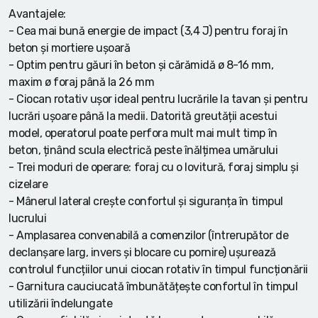
Avantajele:
- Cea mai bună energie de impact (3,4 J) pentru foraj în
beton și mortiere ușoară
- Optim pentru găuri în beton și cărămidă ø 8-16 mm,
maxim ø foraj până la 26 mm
- Ciocan rotativ ușor ideal pentru lucrările la tavan și pentru
lucrări ușoare până la medii. Datorită greutății acestui
model, operatorul poate perfora mult mai mult timp în
beton, ținând scula electrică peste înălțimea umărului
- Trei moduri de operare: foraj cu o lovitură, foraj simplu și
cizelare
- Mânerul lateral crește confortul și siguranța în timpul
lucrului
- Amplasarea convenabilă a comenzilor (întrerupător de
declanșare larg, invers și blocare cu pornire) ușurează
controlul funcțiilor unui ciocan rotativ în timpul funcționării
- Garnitura cauciucată îmbunătățește confortul în timpul
utilizării îndelungate