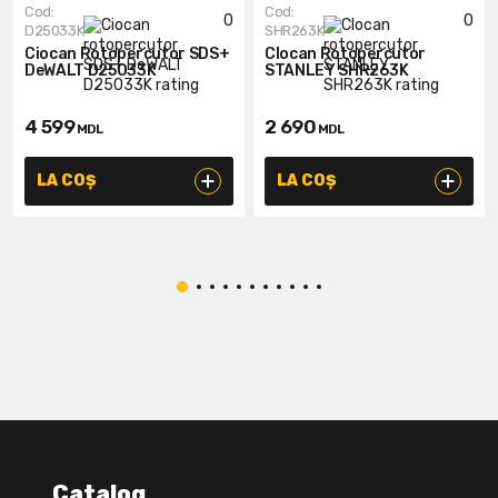
Cod:
Cod:
0
0
D25033K
SHR263K
Ciocan Rotopercutor SDS+
CIocan Rotopercutor
DeWALT D25033K
STANLEY SHR263K
4 599
2 690
MDL
MDL
LA COȘ
LA COȘ
Catalog