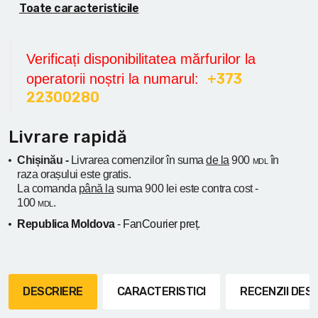
Toate caracteristicile
Verificați disponibilitatea mărfurilor la
+373
operatorii noștri la numarul:
22300280
Livrare rapidă
Chișinău -
Livrarea comenzilor în suma
de la
900
în
MDL
raza orașului
este gratis.
La comanda
până la
suma 900 lei este contra cost -
100
.
MDL
Republica Moldova
- FanCourier preț.
DESCRIERE
CARACTERISTICI
RECENZII DE