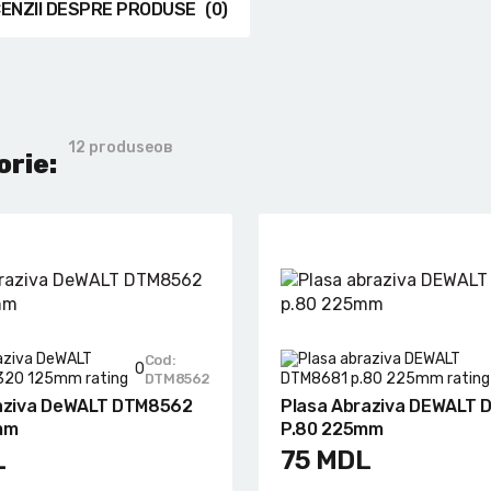
ENZII DESPRE PRODUSE
(0)
12 produseов
orie:
Cod:
0
DTM8562
aziva DeWALT DTM8562
Plasa Abraziva DEWALT
mm
P.80 225mm
L
75
MDL