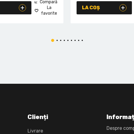
Compară
LA COȘ
La
favorite
Clienți
Informaț
Despre com
Livrare