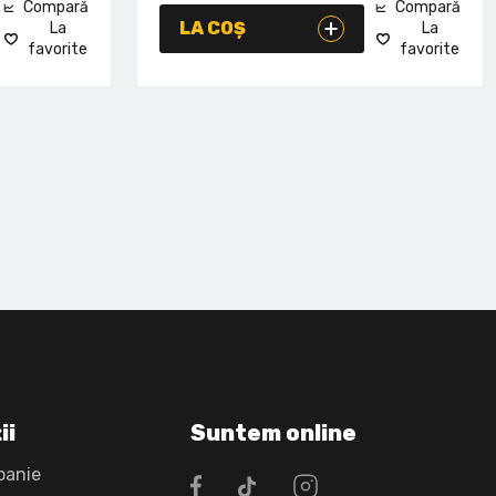
Compară
Compară
LA COȘ
La
La
favorite
favorite
ii
Suntem online
panie