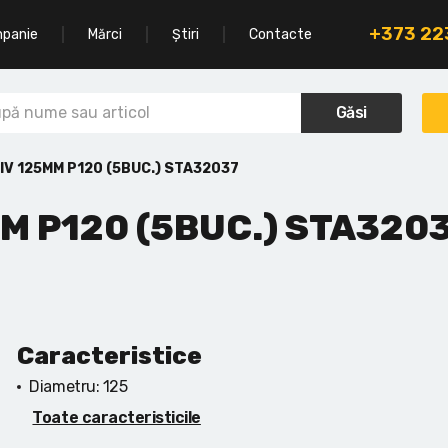
+373 2
mpanie
Mărci
Știri
Contacte
Găsi
V 125MM P120 (5BUC.) STA32037
M P120 (5BUC.) STA320
Caracteristice
Diametru:
125
Toate caracteristicile