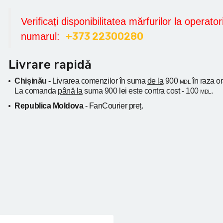
Verificați disponibilitatea mărfurilor la operatori
+373 22300280
numarul:
Livrare rapidă
Chișinău -
Livrarea comenzilor în suma
de la
900
în raza o
MDL
La comanda
până la
suma 900 lei este contra cost - 100
.
MDL
Republica Moldova
- FanCourier preț.