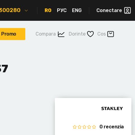
2300280
RO
РУС
ENG
Conectare
Promo
Compara
Dorinte
Cos
37
0 recenzia