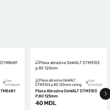
Cod:
Cod:
0
0
DTM8681
DTM3103
 DTM8681
Plasa Abraziva DeWALT DTM3103
P.80 125mm
40
MDL