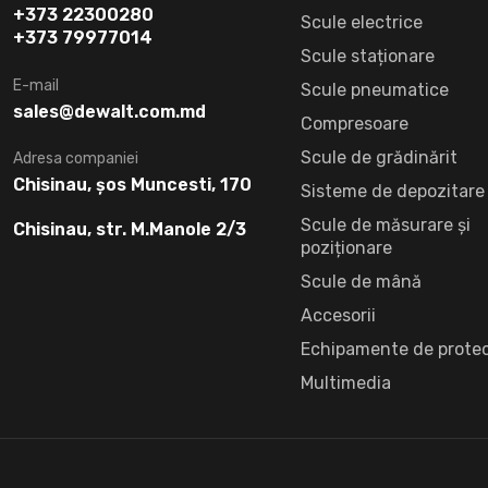
+373 22300280
Scule electrice
+373 79977014
Scule staționare
E-mail
Scule pneumatice
sales@dewalt.com.md
Compresoare
Scule de grădinărit
Adresa companiei
Chisinau, șos Muncesti, 170
Sisteme de depozitare
Scule de măsurare și
Chisinau, str. M.Manole 2/3
poziționare
Scule de mână
Accesorii
Echipamente de protec
Multimedia