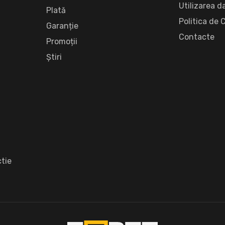
Utilizarea d
Plată
Politica de 
Garanție
Сontacte
Promoții
Știri
tie