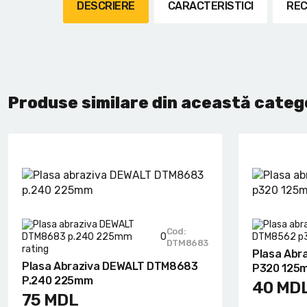
Lanterne cu acumulator
DESCRIERE
CARACTERISTICI
REC
Seturi de scule cu acumulator
Acumulatoare si încărcătoare
Produse similare din această categ
Alte scule cu acumulator
Cod:
0
DTM8683
Plasa Abr
Plasa Abraziva DEWALT DTM8683
P320 125
P.240 225mm
40
MD
75
MDL