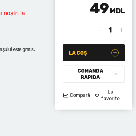
49
MDL
i noștri la
rașului
este gratis.
LA COȘ
COMANDA
RAPIDA
La
Compară
favorite