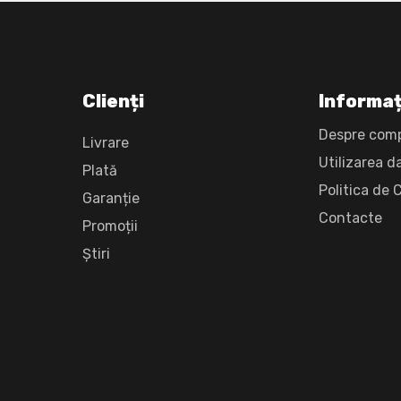
Clienți
Informaț
Despre com
Livrare
Utilizarea d
Plată
Politica de 
Garanție
Сontacte
Promoții
Știri