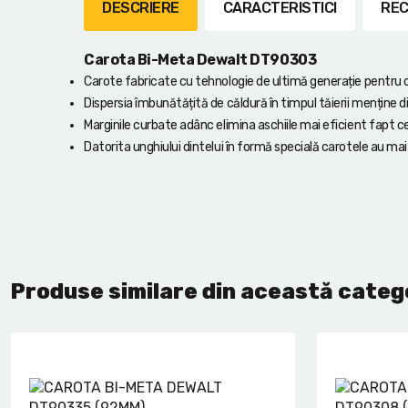
Lanterne cu acumulator
DESCRIERE
CARACTERISTICI
REC
Seturi de scule cu acumulator
Carota Bi-Meta Dewalt DT90303
Carote fabricate cu tehnologie de ultimă generație pentru
Acumulatoare si încărcătoare
Dispersia îmbunătățită de căldură în timpul tăierii menține di
Marginile curbate adânc elimina aschiile mai eficient fapt 
Alte scule cu acumulator
Datorita unghiului dintelui în formă specială carotele au mai 
Produse similare din această categ