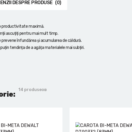
ENZII DESPRE PRODUSE
(0)
 o productivitate maximă.
nții ascuțiți pentru mai mult timp.
ce prevene înfundărea și acumularea de căldură.
puțin tendința de a agăța materialele mai subțiri.
14 produseов
orie: