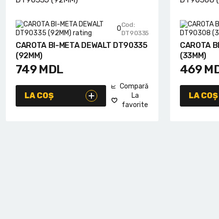
Cod:
0
DT90335
CAROTA BI-META DEWALT DT90335
CAROTA B
(92MM)
(33MM)
749
MDL
469
M
Compară
LA COȘ
LA COȘ
La
favorite