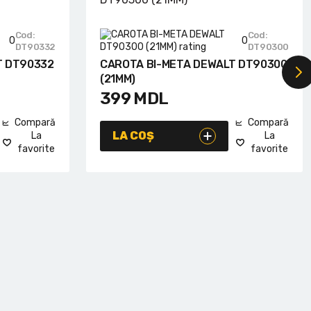
Cod:
Cod:
0
0
DT90332
DT90300
T DT90332
CAROTA BI-META DEWALT DT90300
(21MM)
399
MDL
Compară
Compară
LA COȘ
La
La
favorite
favorite