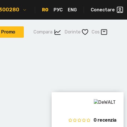
2300280
RO
РУС
ENG
Conectare
Promo
Compara
Dorinte
Cos
0 recenzia