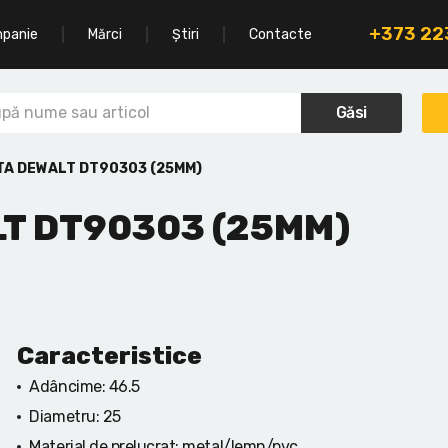
+373 2
mpanie
Mărci
Știri
Contacte
Găsi
TA DEWALT DT90303 (25MM)
LT DT90303 (25MM)
Caracteristice
Adâncime:
46.5
Diametru:
25
Material de prelucrat:
metal/lemn/pvc