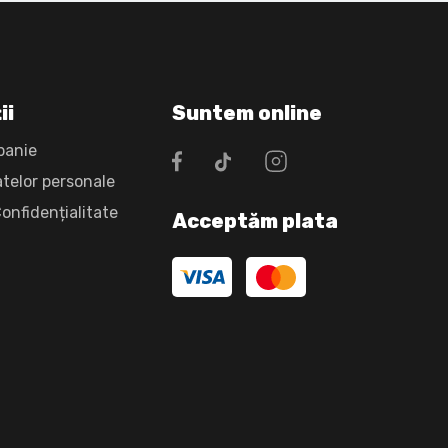
ii
Suntem online
panie
atelor personale
Confidențialitate
Acceptăm plata