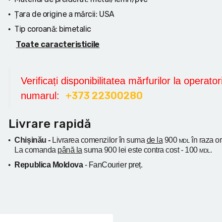
Țara de origine a mărcii:
USA
Tip coroană:
bimetalic
Toate caracteristicile
Verificați disponibilitatea mărfurilor la operatori
+373 22300280
numarul:
Livrare rapidă
Chișinău -
Livrarea comenzilor în suma
de la
900
în raza o
MDL
La comanda
până la
suma 900 lei este contra cost - 100
.
MDL
Republica Moldova
- FanCourier preț.