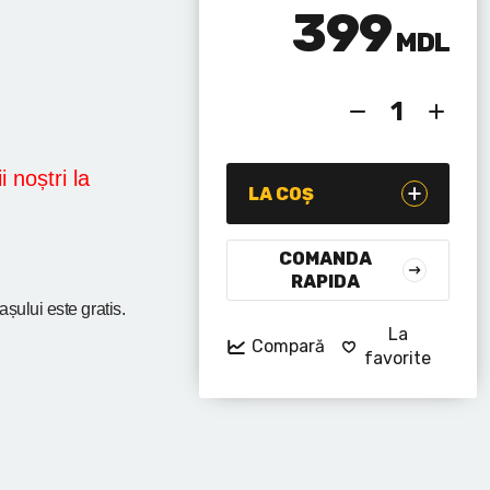
399
MDL
i noștri la
LA COȘ
COMANDA
RAPIDA
rașului
este gratis.
La
Compară
favorite