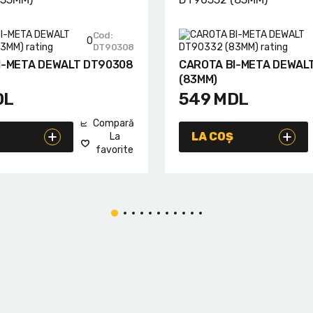
Cod:
0
DT90308
I-META DEWALT DT90308
CAROTA BI-META DEWAL
(83MM)
DL
549
MDL
Compară
LA COȘ
La
favorite