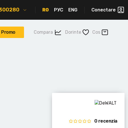
2300280
RO
РУС
ENG
Conectare
Promo
Compara
Dorinte
Cos
0 recenzia