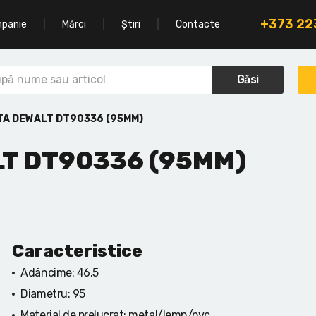
+373 2
mpanie
Mărci
Știri
Contacte
Găsi
TA DEWALT DT90336 (95MM)
LT DT90336 (95MM)
Caracteristice
Adâncime:
46.5
Diametru:
95
Material de prelucrat:
metal/lemn/pvc