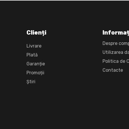
Clienți
Informaț
Despre com
Livrare
Utilizarea d
Plată
Politica de 
Garanție
Сontacte
Promoții
Știri