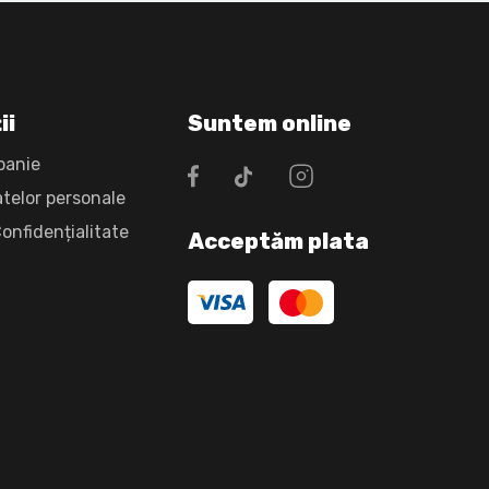
ii
Suntem online
panie
atelor personale
Confidențialitate
Acceptăm plata