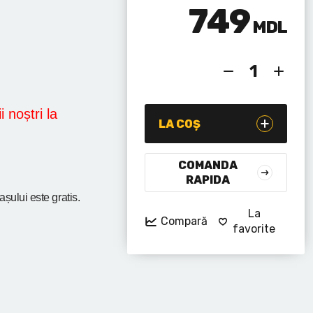
749
MDL
i noștri la
LA COȘ
COMANDA
RAPIDA
rașului
este gratis.
La
Compară
favorite