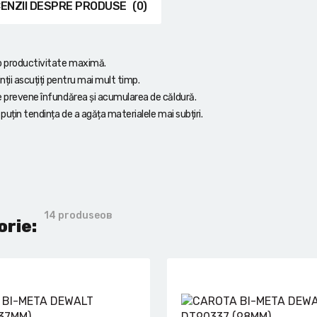
ENZII DESPRE PRODUSE
(0)
 o productivitate maximă.
nții ascuțiți pentru mai mult timp.
ce prevene înfundărea și acumularea de căldură.
puțin tendința de a agăța materialele mai subțiri.
14 produseов
orie: