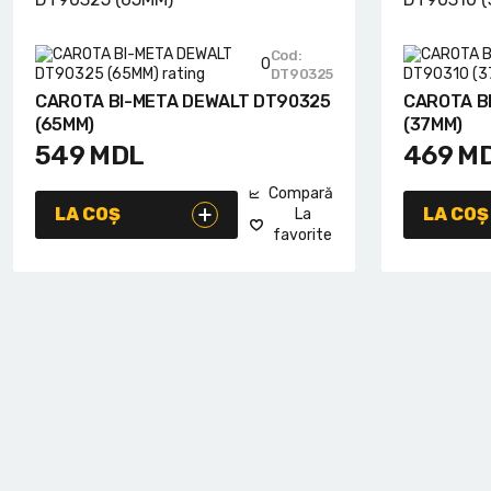
Cod:
0
DT90325
CAROTA BI-META DEWALT DT90325
CAROTA B
(65MM)
(37MM)
549
MDL
469
M
Compară
LA COȘ
LA COȘ
La
favorite