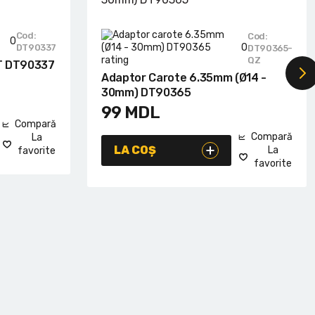
Cod:
Cod:
0
0
DT90337
DT90365-
QZ
T DT90337
Adaptor Carote 6.35mm (Ø14 -
30mm) DT90365
99
MDL
Compară
Compară
La
LA COȘ
La
favorite
favorite