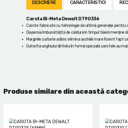
Lanterne cu acumulator
DESCRIERE
CARACTERISTICI
REC
Seturi de scule cu acumulator
Carota Bi-Meta Dewalt DT90336
Carote fabricate cu tehnologie de ultimă generație pentru
Acumulatoare si încărcătoare
Dispersia îmbunătățită de căldură în timpul tăierii menține di
Marginile curbate adânc elimina aschiile mai eficient fapt 
Alte scule cu acumulator
Datorita unghiului dintelui în formă specială carotele au mai 
Produse similare din această categ