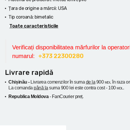
Țara de origine a mărcii:
USA
Tip coroană:
bimetalic
Toate caracteristicile
Verificați disponibilitatea mărfurilor la operatori
+373 22300280
numarul:
Livrare rapidă
Chișinău -
Livrarea comenzilor în suma
de la
900
în raza o
MDL
La comanda
până la
suma 900 lei este contra cost - 100
.
MDL
Republica Moldova
- FanCourier preț.