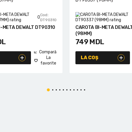
Cod:
0
DT90310
I-META DEWALT DT90310
CAROTA BI-META DEWAL
(98MM)
DL
749
MDL
Compară
LA COȘ
La
favorite