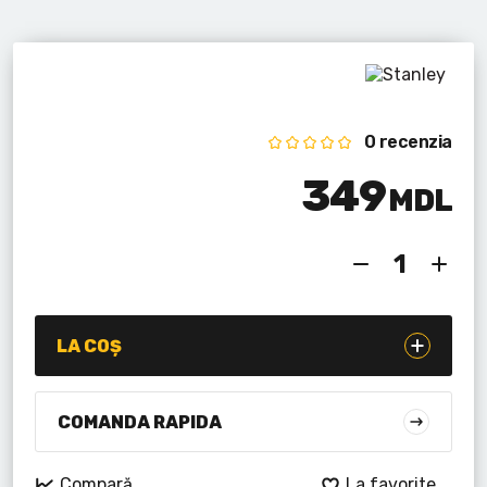
Lanterne cu acumulator
Seturi de scule cu acumulator
Acumulatoare si încărcătoare
0 recenzia
Alte scule cu acumulator
349
MDL
LA COȘ
COMANDA RAPIDA
Compară
La favorite