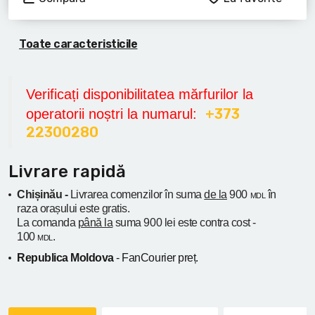
Toate caracteristicile
Verificați disponibilitatea mărfurilor la
+373
operatorii noștri la numarul:
22300280
Livrare rapidă
Chișinău -
Livrarea comenzilor în suma
de la
900
în
MDL
raza orașului
este gratis.
La comanda
până la
suma 900 lei este contra cost -
100
.
MDL
Republica Moldova
- FanCourier preț.