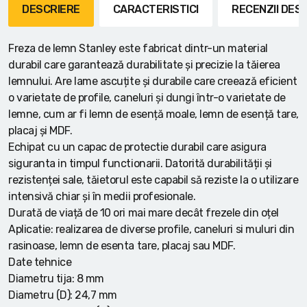
DESCRIERE
CARACTERISTICI
RECENZII DE
Freza de lemn Stanley este fabricat dintr-un material
durabil care garantează durabilitate și precizie la tăierea
lemnului. Are lame ascuțite și durabile care creează eficient
o varietate de profile, caneluri și dungi într-o varietate de
lemne, cum ar fi lemn de esență moale, lemn de esență tare,
placaj și MDF.
Echipat cu un capac de protectie durabil care asigura
siguranta in timpul functionarii. Datorită durabilității și
rezistenței sale, tăietorul este capabil să reziste la o utilizare
intensivă chiar și în medii profesionale.
Durată de viață de 10 ori mai mare decât frezele din oțel
Aplicatie: realizarea de diverse profile, caneluri si muluri din
rasinoase, lemn de esenta tare, placaj sau MDF.
Date tehnice
Diametru tija: 8 mm
Diametru (D): 24,7 mm