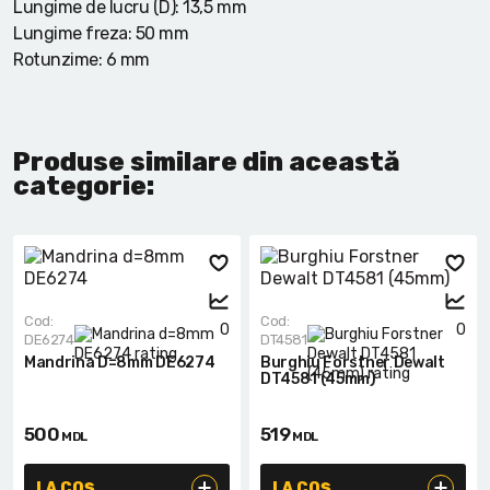
Lungime de lucru (D): 13,5 mm
Lungime freza: 50 mm
Rotunzime: 6 mm
Produse similare din această
categorie:
Cod:
Cod:
0
0
DE6274
DT4581
Mandrina D=8mm DE6274
Burghiu Forstner Dewalt
DT4581 (45mm)
500
519
MDL
MDL
LA COȘ
LA COȘ