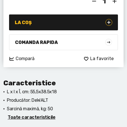
Lanterne cu acumulator
Seturi de scule cu acumulator
LA COȘ
Acumulatoare si încărcătoare
COMANDA RAPIDA
Alte scule cu acumulator
Compară
La favorite
Caracteristice
L x l x Î, cm:
55,5x38.5x18
Producător:
DeWALT
Sarcină maximă, kg:
50
Toate caracteristicile