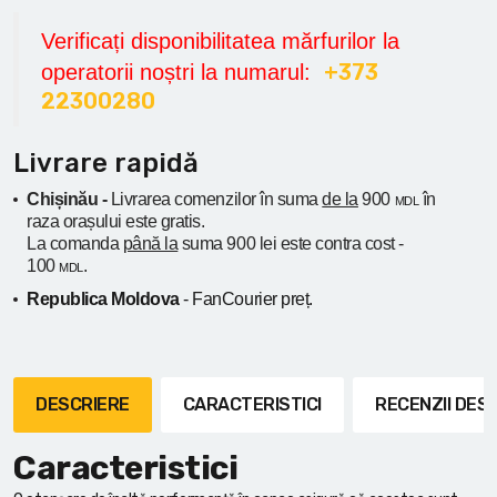
Verificați disponibilitatea mărfurilor la
+373
operatorii noștri la numarul:
22300280
Livrare rapidă
Chișinău -
Livrarea comenzilor în suma
de la
900
în
MDL
raza orașului
este gratis.
La comanda
până la
suma 900 lei este contra cost -
100
.
MDL
Republica Moldova
- FanCourier preț.
DESCRIERE
CARACTERISTICI
RECENZII DE
Caracteristici