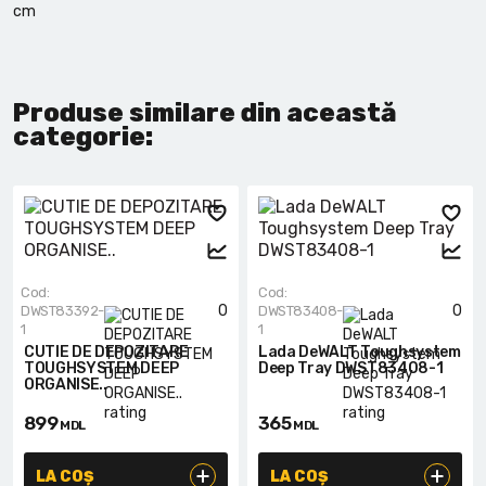
cm
Produse similare din această
categorie:
Cod:
Cod:
0
0
DWST83392-
DWST83408-
1
1
CUTIE DE DEPOZITARE
Lada DeWALT Toughsystem
TOUGHSYSTEM DEEP
Deep Tray DWST83408-1
ORGANISE..
899
365
MDL
MDL
LA COȘ
LA COȘ