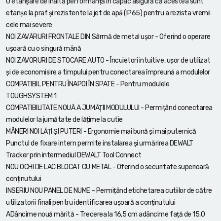
O etanșare de înaltă performanță în capac asigură că acestea sunt
etanșe la praf și rezistente la jet de apă (IP65) pentru a rezista vremii
cele mai severe
NOI ZAVĂRURI FRONTALE DIN Sârmă de metal ușor - Oferind o operare
ușoară cu o singură mână
NOI ZAVORURI DE STOCARE AUTO - Încuietori intuitive, ușor de utilizat
și de economisire a timpului pentru conectarea împreună a modulelor
COMPATIBIL PENTRU ÎNAPOI ÎN SPATE - Pentru modulele
TOUGHSYSTEM 1
COMPATIBILITATE NOUĂ A JUMĂȚII MODULULUI - Permițând conectarea
modulelor la jumătate de lățime la cutie
MÂNERI NOI LĂȚI ȘI PUTERI - Ergonomie mai bună și mai puternică
Punctul de fixare intern permite instalarea și urmărirea DEWALT
Tracker prin intermediul DEWALT Tool Connect
NOU OCHI DE LAC BLOCAT CU METAL - Oferind o securitate superioară
conținutului
INSERIU NOU PANEL DE NUME - Permițând etichetarea cutiilor de către
utilizatorii finali pentru identificarea ușoară a conținutului
ADâncime nouă mărită - Trecerea la 16,5 cm adâncime față de 15,0