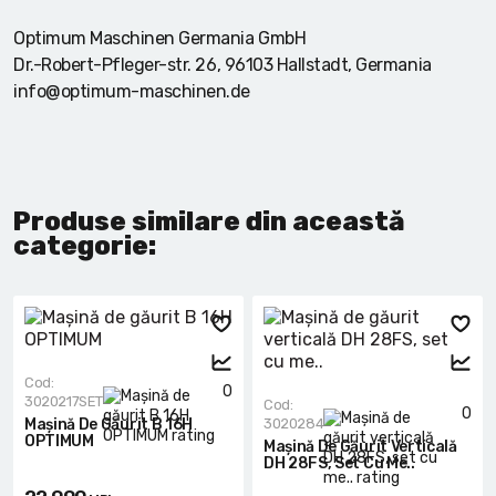
Optimum Maschinen Germania GmbH
Dr.-Robert-Pfleger-str. 26, 96103 Hallstadt, Germania
info@optimum-maschinen.de
Produse similare din această
categorie:
Cod:
0
3020217SET
Cod:
0
Mașină De Găurit B 16H
3020284
OPTIMUM
Mașină De Găurit Verticală
DH 28FS, Set Cu Me..