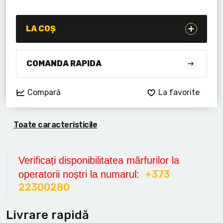
Lanterne cu acumulator
Seturi de scule cu acumulator
LA COȘ
Acumulatoare si încărcătoare
COMANDA RAPIDA
Alte scule cu acumulator
Compară
La favorite
Toate caracteristicile
Verificați disponibilitatea mărfurilor la
+373
operatorii noștri la numarul:
22300280
Livrare rapidă