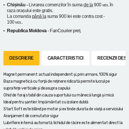
Chișinău -
Livrarea comenzilor în suma
de la
900
în
MDL
raza orașului
este gratis.
La comanda
până la
suma 900 lei este contra cost -
100
.
MDL
Republica Moldova
- FanCourier preț.
DESCRIERE
CARACTERISTICI
RECENZII DE
Magnet permanent: actual independent și, prin urmare, 100% sigur
Baza magnetică cu forță de reținere ridicată permite lucrul pe
suprafețe verticale și deasupra capului
Ghid de foraj stabil din cauza suportului cu mânecă lungă și mică
Ideal pentru șantier: împământat cu izolare dublă
Start Soft este blând pe motor și extinde durata de viață a serviciului
Aranjament de comutator sigur
Lubrifiere internă automată: lichidul de răcire este alimentat direct la