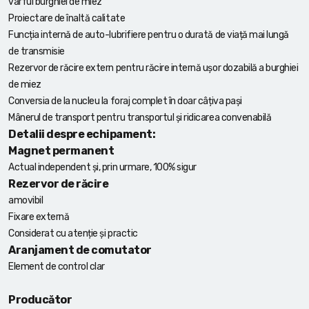
vârful burghiei de miez
Proiectare de înaltă calitate
Funcția internă de auto-lubrifiere pentru o durată de viață mai lungă
de transmisie
Rezervor de răcire extern pentru răcire internă ușor dozabilă a burghiei
de miez
Conversia de la nucleu la foraj complet în doar câțiva pași
Mânerul de transport pentru transportul și ridicarea convenabilă
Detalii despre echipament:
Magnet permanent
Actual independent și, prin urmare, 100% sigur
Rezervor de răcire
amovibil
Fixare externă
Considerat cu atenție și practic
Aranjament de comutator
Element de control clar
Producător