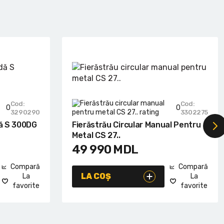
Cod:
Cod:
0
0
3290290
3302275
ă S 300DG
Fierăstrău Circular Manual Pentru
Metal CS 27..
49 990
MDL
Compară
Compară
LA COȘ
La
La
favorite
favorite