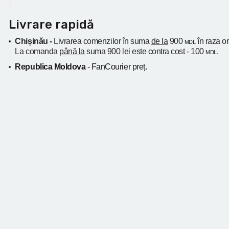
Livrare rapidă
Chișinău -
Livrarea comenzilor în suma
de la
900
în raza o
MDL
La comanda
până la
suma 900 lei este contra cost - 100
.
MDL
Republica Moldova
- FanCourier preț.