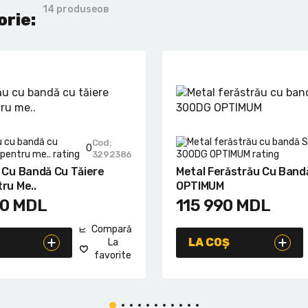
14 produseов
orie:
Cod:
0
3292386
 Cu Bandă Cu Tăiere
Metal Ferăstrău Cu Band
ru Me..
OPTIMUM
90
MDL
115 990
MDL
Compară
LA COȘ
La
favorite