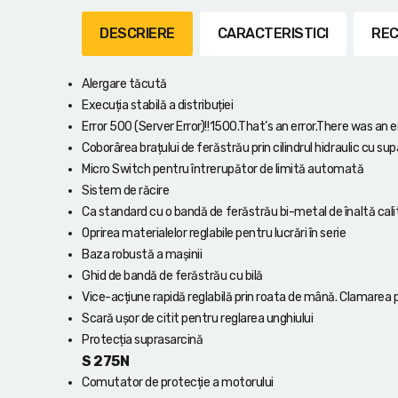
Lanterne cu acumulator
DESCRIERE
CARACTERISTICI
REC
Seturi de scule cu acumulator
Alergare tăcută
Acumulatoare si încărcătoare
Execuția stabilă a distribuției
Error 500 (Server Error)!!1500.That’s an error.There was an er
Alte scule cu acumulator
Coborârea brațului de ferăstrău prin cilindrul hidraulic cu sup
Micro Switch pentru întrerupător de limită automată
Sistem de răcire
Ca standard cu o bandă de ferăstrău bi-metal de înaltă cal
Oprirea materialelor reglabile pentru lucrări în serie
Baza robustă a mașinii
Ghid de bandă de ferăstrău cu bilă
Vice-acțiune rapidă reglabilă prin roata de mână. Clamarea p
Scară ușor de citit pentru reglarea unghiului
Protecția suprasarcină
S 275N
Comutator de protecție a motorului