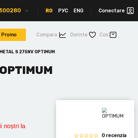
2300280
RO
РУС
ENG
Conectare
Promo
Compara
Dorinte
Cos
METAL S 275NV OPTIMUM
 OPTIMUM
i noștri la
0 recenzia