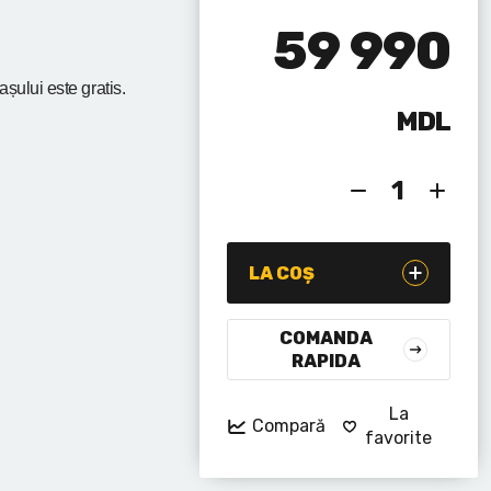
59 990
rașului
este gratis.
MDL
LA COȘ
COMANDA
RAPIDA
La
Compară
favorite