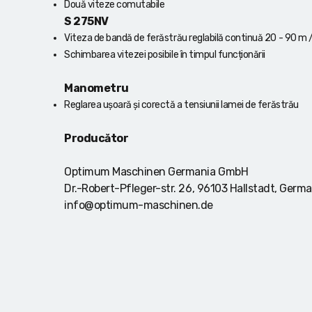
Două viteze comutabile
S 275NV
Viteza de bandă de ferăstrău reglabilă continuă 20 - 90 m /
Schimbarea vitezei posibile în timpul funcționării
Manometru
Reglarea ușoară și corectă a tensiunii lamei de ferăstrău
Producător
Optimum Maschinen Germania GmbH
Dr.-Robert-Pfleger-str. 26, 96103 Hallstadt, Germ
info@optimum-maschinen.de