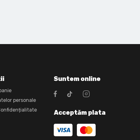
ii
Suntem online
panie
atelor personale
Confidențialitate
Acceptăm plata