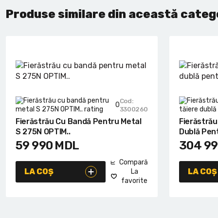
Produse similare din această categ
Cod:
0
3300260
Fierăstrău Cu Bandă Pentru Metal
Fierăstrău
S 275N OPTIM..
Dublă Pent
59 990
MDL
304 9
Compară
LA COȘ
LA COȘ
La
favorite