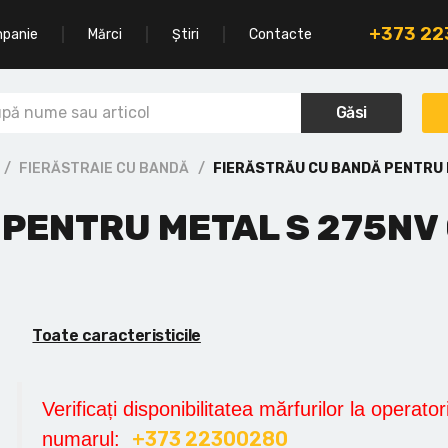
+373 2
mpanie
Mărci
Știri
Contacte
Găsi
FIERĂSTRAIE CU BANDĂ
FIERĂSTRĂU CU BANDĂ PENTRU 
 PENTRU METAL S 275NV
Toate caracteristicile
Verificați disponibilitatea mărfurilor la operatori
+373 22300280
numarul: