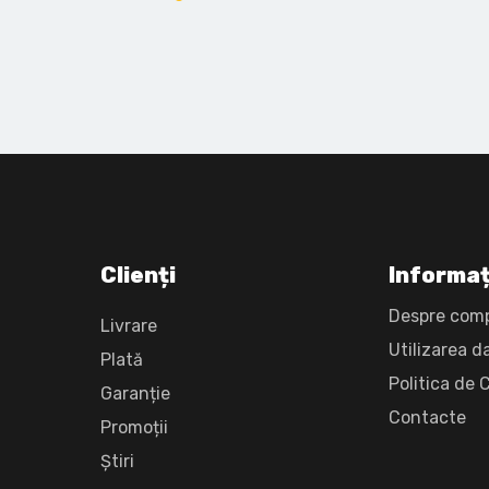
Clienți
Informaț
Despre com
Livrare
Utilizarea d
Plată
Politica de 
Garanție
Сontacte
Promoții
Știri