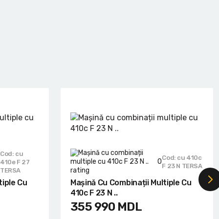
Cod: cu
Cod: cu 410c
0
410e F 27
F 23 N TERSA
TERSA
tiple Cu
Mașină Cu Combinații Multiple Cu
410c F 23 N ..
355 990
MDL