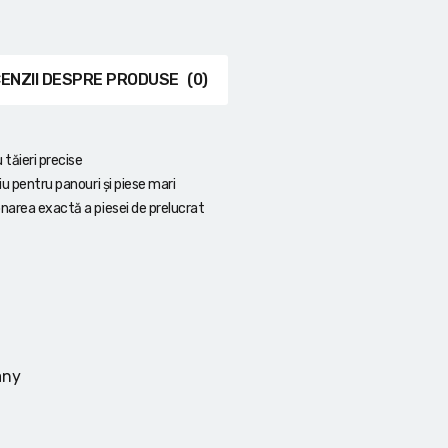
ENZII DESPRE PRODUSE
(0)
 tăieri precise
iu pentru panouri și piese mari
narea exactă a piesei de prelucrat
any