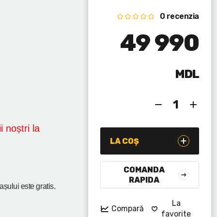
0 recenzia
49 990
MDL
i noștri la
LA COȘ
COMANDA
RAPIDA
rașului
este gratis.
La
Compară
favorite