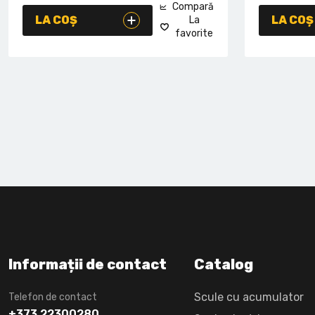
Compară
LA COȘ
LA COȘ
La
favorite
Informații de contact
Catalog
Scule cu acumulator
Telefon de contact
+373 22300280