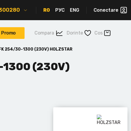
2300280
RO
РУС
ENG
Conectare
Promo
Compara
Dorinte
Cos
FK 254/30-1300 (230V) HOLZSTAR
-1300 (230V)