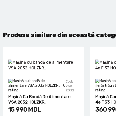
Produse similare din această categ
Cod:
0
VSA
2032
Mașină Cu Bandă De Alimentare
Mașină Co
VSA 2032 HOLZKR..
4e F 33 HO
15 990
MDL
360 99