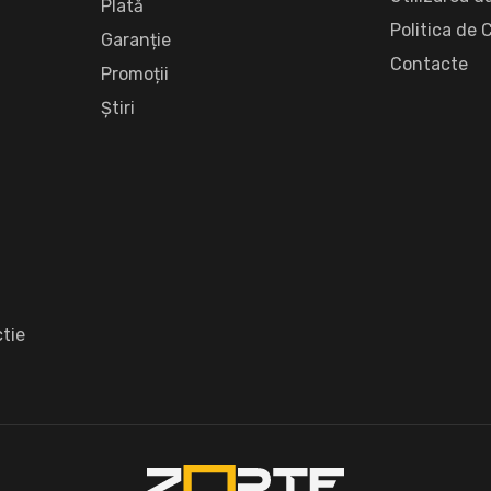
Plată
Politica de 
Garanție
Сontacte
Promoții
Știri
tie