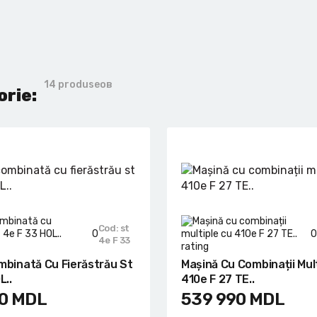
14 produseов
orie:
Cod: st
0
0
4e F 33
mbinată Cu Fierăstrău St
Mașină Cu Combinații Mul
L..
410e F 27 TE..
0
MDL
539 990
MDL