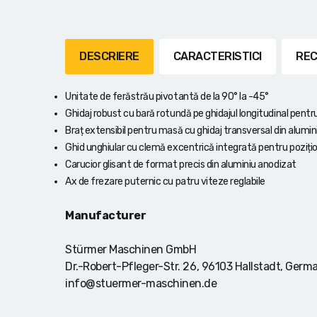
Lanterne cu acumulator
Seturi de scule cu acumulator
DESCRIERE
CARACTERISTICI
REC
Acumulatoare si încărcătoare
Unitate de ferăstrău pivotantă de la 90° la -45°
Alte scule cu acumulator
Ghidaj robust cu bară rotundă pe ghidajul longitudinal pentru
Braț extensibil pentru masă cu ghidaj transversal din alumin
Ghid unghiular cu clemă excentrică integrată pentru pozițio
Carucior glisant de format precis din aluminiu anodizat
Ax de frezare puternic cu patru viteze reglabile
Manufacturer
Stürmer Maschinen GmbH
Dr.-Robert-Pfleger-Str. 26, 96103 Hallstadt, Germ
info@stuermer-maschinen.de