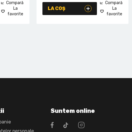
Compară
Compară
LA COȘ
La
La
favorite
favorite
ii
Suntem online
panie
atelor personale