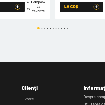
Compară
LA COȘ
La
favorite
Clienți
Informaț
Despre com
Livrare
Utilizarea d