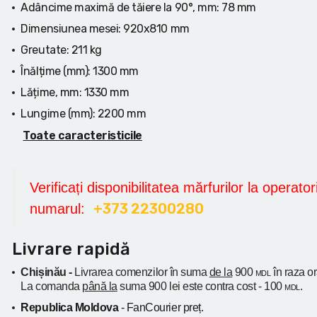
Adâncime maximă de tăiere la 90°, mm:
78 mm
Dimensiunea mesei:
920x810 mm
Greutate:
211 kg
Înălțime (mm):
1300 mm
Lățime, mm:
1330 mm
Lungime (mm):
2200 mm
Toate caracteristicile
Verificați disponibilitatea mărfurilor la operatori
+373 22300280
numarul:
Livrare rapidă
Chișinău -
Livrarea comenzilor în suma
de la
900
în raza o
MDL
La comanda
până la
suma 900 lei este contra cost - 100
.
MDL
Republica Moldova
- FanCourier preț.