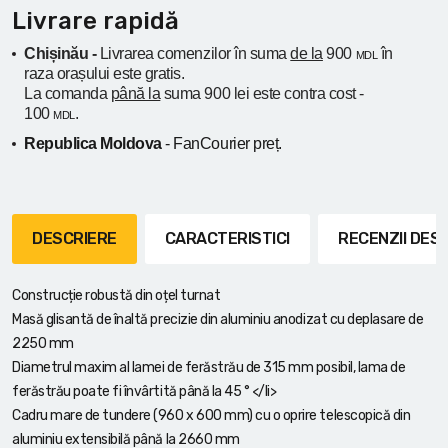
Livrare rapidă
Chișinău -
Livrarea comenzilor în suma
de la
900
în
MDL
raza orașului
este gratis.
La comanda
până la
suma 900 lei este contra cost -
100
.
MDL
Republica Moldova
- FanCourier preț.
DESCRIERE
CARACTERISTICI
RECENZII DE
Construcție robustă din oțel turnat
Masă glisantă de înaltă precizie din aluminiu anodizat cu deplasare de
2250 mm
Diametrul maxim al lamei de ferăstrău de 315 mm posibil, lama de
ferăstrău poate fi învârtită până la 45 ° </li>
Cadru mare de tundere (960 x 600 mm) cu o oprire telescopică din
aluminiu extensibilă până la 2660 mm