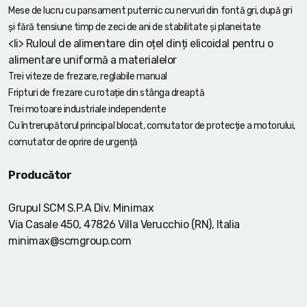
Mese de lucru cu pansament puternic cu nervuri din fontă gri, după gri
și fără tensiune timp de zeci de ani de stabilitate și planeitate
<li> Ruloul de alimentare din oțel dinți elicoidal pentru o
alimentare uniformă a materialelor
Trei viteze de frezare, reglabile manual
Fripturi de frezare cu rotație din stânga dreaptă
Trei motoare industriale independente
Cu întrerupătorul principal blocat, comutator de protecție a motorului,
comutator de oprire de urgență
Producător
Grupul SCM S.P.A Div. Minimax
Via Casale 450, 47826 Villa Verucchio (RN), Italia
minimax@scmgroup.com