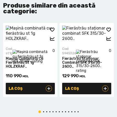
Produse similare din această
categorie:
Cod:
Cod:
0
0
st 1g
5945326
Mașină Combinată Cu
Fierăstrău Staționar
Fierăstrău St 1g
Combinat SFK 315/30-
HOLZKRAF..
2600..
110 990
129 990
MDL
MDL
LA COȘ
LA COȘ