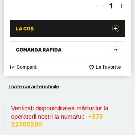
Lanterne cu acumulator
Seturi de scule cu acumulator
LA COȘ
Acumulatoare si încărcătoare
Alte scule cu acumulator
COMANDA RAPIDA
Compară
La favorite
Toate caracteristicile
Verificați disponibilitatea mărfurilor la
+373
operatorii noștri la numarul:
22300280