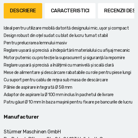
DESCRIERE
CARACTERISTICI
RECENZII DE
Ideal pentru utilizare mobilă datorită designului mic, ușor și compact
Design robust din oțel sudat cu blat de lucru turnat stabil
Pentru prelucrarea lemnului masiv
Reglare ușoară și precisă a îndepărtării materialului cu afișaj mecanic
Motor puternic cu protecție la supracurent și siguranță la repornire
Reglare ușoară și precisă a înălțimii cu manivelă și scală clară
Mese de alimentare și descărcare rabatabile cu role pentru piese lungi
Cu suport pentru cablu de rețea sub masa de descărcare
Pâlnie de aspirare integrată Ø 58 mm
Adaptor de aspirare la Ø 100 mm inclus în pachetul de livrare
Patru găuri Ø 10 mm în baza mașinii pentru fixare pe bancurile de lucru
Manufacturer
Stürmer Maschinen GmbH