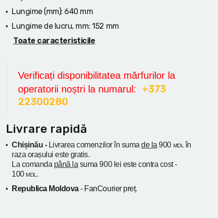
Lungime (mm):
640 mm
Lungime de lucru, mm:
152 mm
Toate caracteristicile
Verificați disponibilitatea mărfurilor la
+373
operatorii noștri la numarul:
22300280
Livrare rapidă
Chișinău -
Livrarea comenzilor în suma
de la
900
în
MDL
raza orașului
este gratis.
La comanda
până la
suma 900 lei este contra cost -
100
.
MDL
Republica Moldova
- FanCourier preț.