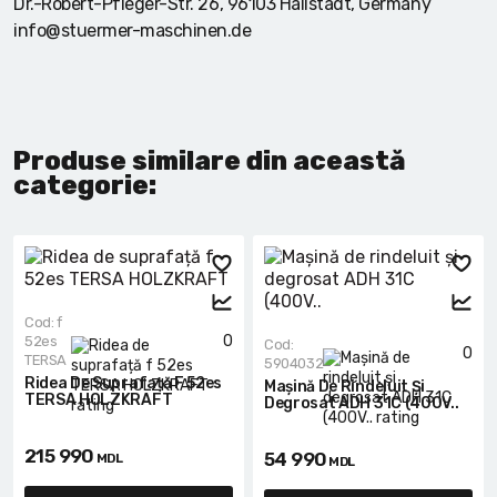
Dr.-Robert-Pfleger-Str. 26, 96103 Hallstadt, Germany
info@stuermer-maschinen.de
Produse similare din această
categorie:
Cod: f
0
52es
Cod:
0
TERSA
5904032
Ridea De Suprafață F 52es
Mașină De Rindeluit Și
TERSA HOLZKRAFT
Degrosat ADH 31C (400V..
215 990
54 990
MDL
MDL