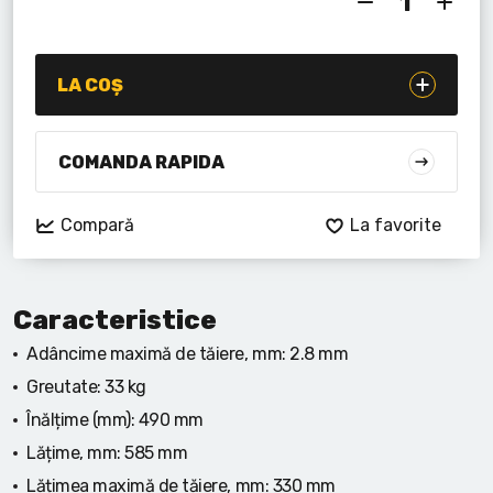
Lanterne cu acumulator
Seturi de scule cu acumulator
LA COȘ
Acumulatoare si încărcătoare
COMANDA RAPIDA
Alte scule cu acumulator
Compară
La favorite
Caracteristice
Adâncime maximă de tăiere, mm:
2.8 mm
Greutate:
33 kg
Înălțime (mm):
490 mm
Lățime, mm:
585 mm
Lățimea maximă de tăiere, mm:
330 mm