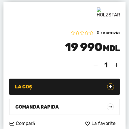
Lanterne cu acumulator
Seturi de scule cu acumulator
Acumulatoare si încărcătoare
0 recenzia
19 990
Alte scule cu acumulator
MDL
LA COȘ
COMANDA RAPIDA
Compară
La favorite