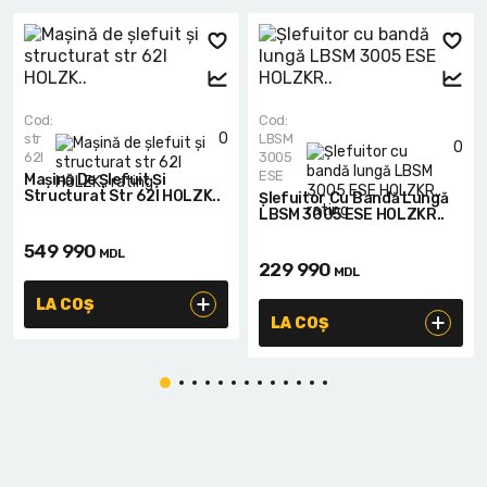
Cod:
Cod:
0
str
LBSM
0
62l
3005
ESE
Mașină De Șlefuit Și
Structurat Str 62l HOLZK..
Șlefuitor Cu Bandă Lungă
LBSM 3005 ESE HOLZKR..
549 990
MDL
229 990
MDL
LA COȘ
LA COȘ