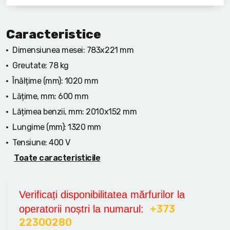
Caracteristice
Dimensiunea mesei:
783x221 mm
Greutate:
78 kg
Înălțime (mm):
1020 mm
Lățime, mm:
600 mm
Lățimea benzii, mm:
2010x152 mm
Lungime (mm):
1320 mm
Tensiune:
400 V
Toate caracteristicile
Verificați disponibilitatea mărfurilor la
+373
operatorii noștri la numarul:
22300280