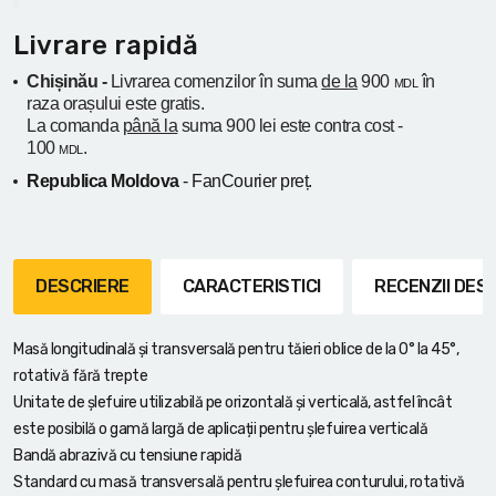
Livrare rapidă
Chișinău -
Livrarea comenzilor în suma
de la
900
în
MDL
raza orașului
este gratis.
La comanda
până la
suma 900 lei este contra cost -
100
.
MDL
Republica Moldova
- FanCourier preț.
DESCRIERE
CARACTERISTICI
RECENZII DE
Masă longitudinală și transversală pentru tăieri oblice de la 0° la 45°,
rotativă fără trepte
Unitate de șlefuire utilizabilă pe orizontală și verticală, astfel încât
este posibilă o gamă largă de aplicații pentru șlefuirea verticală
Bandă abrazivă cu tensiune rapidă
Standard cu masă transversală pentru șlefuirea conturului, rotativă