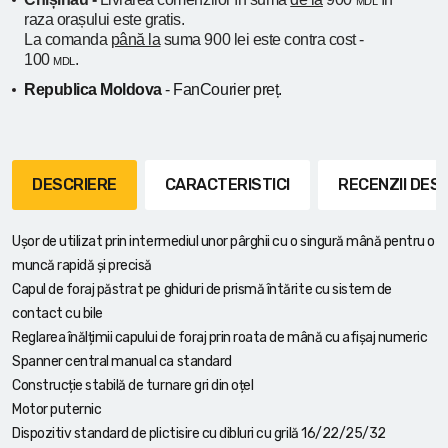
MDL
raza orașului
este gratis.
La comanda
până la
suma 900 lei este contra cost -
100
.
MDL
Republica Moldova
- FanCourier preț.
DESCRIERE
CARACTERISTICI
RECENZII DE
Ușor de utilizat prin intermediul unor pârghii cu o singură mână pentru o
muncă rapidă și precisă
Capul de foraj păstrat pe ghiduri de prismă întărite cu sistem de
contact cu bile
Reglarea înălțimii capului de foraj prin roata de mână cu afișaj numeric
Spanner central manual ca standard
Construcție stabilă de turnare gri din oțel
Motor puternic
Dispozitiv standard de plictisire cu dibluri cu grilă 16/22/25/32