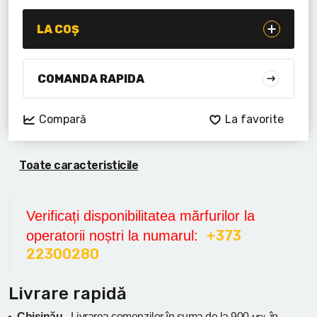
Lanterne cu acumulator
LA COȘ
Seturi de scule cu acumulator
Acumulatoare si încărcătoare
COMANDA RAPIDA
Alte scule cu acumulator
Compară
La favorite
Toate caracteristicile
Verificați disponibilitatea mărfurilor la
+373
operatorii noștri la numarul:
22300280
Livrare rapidă
Chișinău -
Livrarea comenzilor în suma
de la
900
în