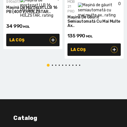
5906017
MDB
0
21
Mașină De Mortezat LLB 16
PRO
PB (400 V) HOLZSTAR..
Mașină De Găurit
Semiautomată Cu Mai Multe
34 990
Ax..
MDL
135 990
MDL
LA COȘ
LA COȘ
Catalog