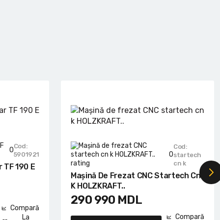
Cod:
Cod:
0
0
5901921
startech
cn k
 TF 190 E
Mașină De Frezat CNC Startech Cn
K HOLZKRAFT..
290 990
MDL
Compară
Compară
La