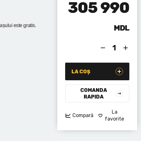
305 990
rașului
este gratis.
MDL
LA COȘ
COMANDA
RAPIDA
La
Compară
favorite