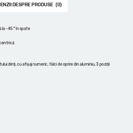
ENZII DESPRE PRODUSE
(0)
la -45 ° în spate
centrică
ui dinți, cu afișaj numeric, fălci de oprire din aluminiu, 3 poziții