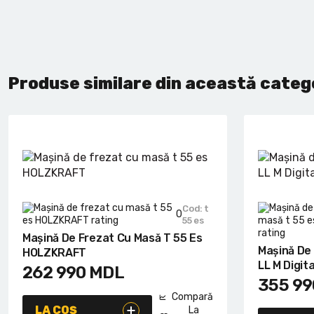
Produse similare din această categ
Cod: t
0
55 es
Mașină De Frezat Cu Masă T 55 Es
Mașină De
HOLZKRAFT
LL M Digital
262 990
MDL
355 99
Compară
LA COȘ
La