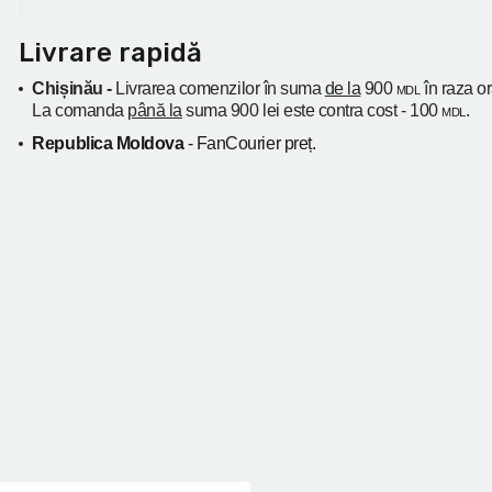
Livrare rapidă
Chișinău -
Livrarea comenzilor în suma
de la
900
în raza o
MDL
La comanda
până la
suma 900 lei este contra cost - 100
.
MDL
Republica Moldova
- FanCourier preț.