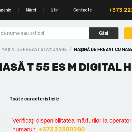
+373 2
mpanie
Mărci
Știri
Contacte
Găsi
MAȘINI DE FREZAT STAȚIONARE
MAȘINĂ DE FREZAT CU MASĂ
ASĂ T 55 ES M DIGITAL
Toate caracteristicile
Verificați disponibilitatea mărfurilor la operatori
+373 22300280
numarul: