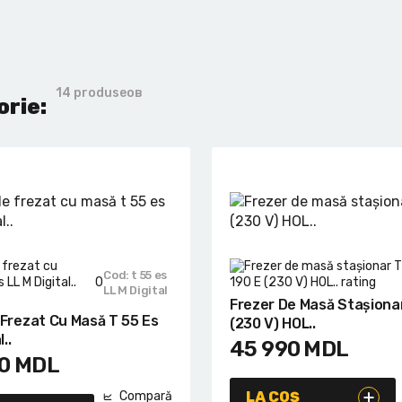
14 produseов
orie:
Cod: t 55 es
0
LL M Digital
Frezer De Masă Stașionar
 Frezat Cu Masă T 55 Es
(230 V) HOL..
..
45 990
MDL
0
MDL
Compară
LA COȘ