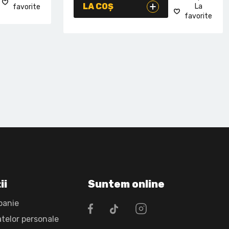
LA COȘ
La
favorite
favorite
ii
Suntem online
panie
atelor personale