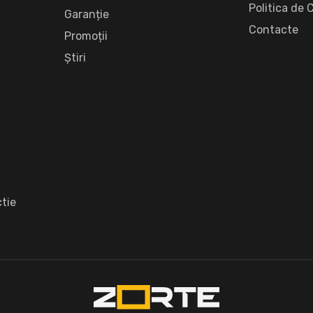
Politica de 
Garanție
Сontacte
Promoții
Știri
tie