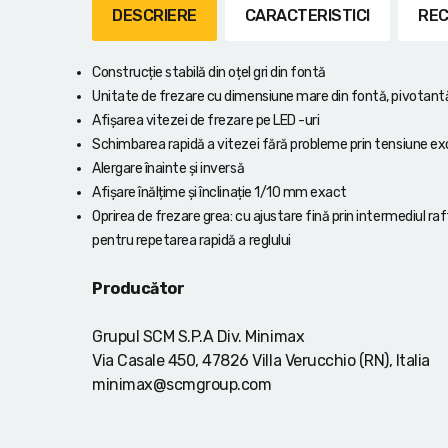
Lanterne cu acumulator
DESCRIERE
CARACTERISTICI
REC
Seturi de scule cu acumulator
Construcție stabilă din oțel gri din fontă
Unitate de frezare cu dimensiune mare din fontă, pivotantă 
Acumulatoare si încărcătoare
Afișarea vitezei de frezare pe LED -uri
Schimbarea rapidă a vitezei fără probleme prin tensiune ex
Alte scule cu acumulator
Alergare înainte și inversă
Afișare înălțime și înclinație 1/10 mm exact
Oprirea de frezare grea: cu ajustare fină prin intermediul raftul
pentru repetarea rapidă a reglului
Producător
Grupul SCM S.P.A Div. Minimax
Via Casale 450, 47826 Villa Verucchio (RN), Italia
minimax@scmgroup.com