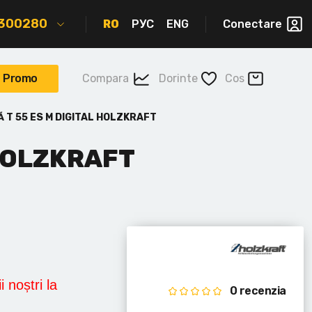
2300280
RO
РУС
ENG
Conectare
Promo
Compara
Dorinte
Cos
 T 55 ES M DIGITAL HOLZKRAFT
 HOLZKRAFT
i noștri la
0 recenzia