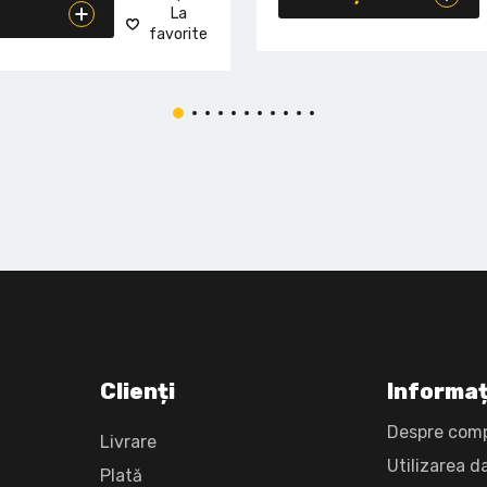
La
favorite
Clienți
Informaț
Despre com
Livrare
Utilizarea d
Plată