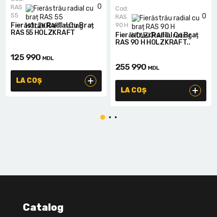
0
RAS
Cod:
55
0
RAS
Fierăstrău Radial Cu Braț
90 H
RAS 55 HOLZKRAFT
Fierăstrău Radial Cu Braț
RAS 90 H HOLZKRAFT..
125 990
MDL
255 990
MDL
LA COȘ
LA COȘ
Catalog