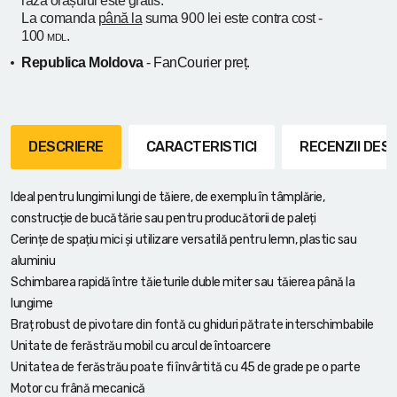
raza orașului
este gratis.
La comanda
până la
suma 900 lei este contra cost -
100
.
MDL
Republica Moldova
- FanCourier preț.
DESCRIERE
CARACTERISTICI
RECENZII DE
Ideal pentru lungimi lungi de tăiere, de exemplu în tâmplărie,
construcție de bucătărie sau pentru producătorii de paleți
Cerințe de spațiu mici și utilizare versatilă pentru lemn, plastic sau
aluminiu
Schimbarea rapidă între tăieturile duble miter sau tăierea până la
lungime
Braț robust de pivotare din fontă cu ghiduri pătrate interschimbabile
Unitate de ferăstrău mobil cu arcul de întoarcere
Unitatea de ferăstrău poate fi învârtită cu 45 de grade pe o parte
Motor cu frână mecanică