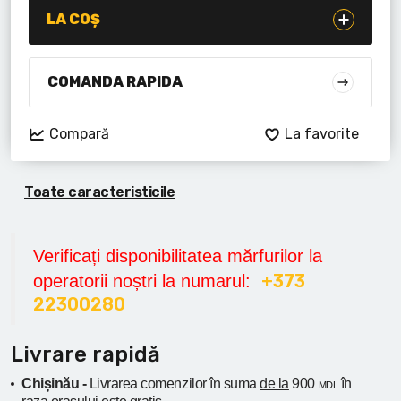
Lanterne cu acumulator
LA COȘ
Seturi de scule cu acumulator
COMANDA RAPIDA
Acumulatoare si încărcătoare
Compară
La favorite
Alte scule cu acumulator
Toate caracteristicile
Verificați disponibilitatea mărfurilor la
+373
operatorii noștri la numarul:
22300280
Livrare rapidă
Chișinău -
Livrarea comenzilor în suma
de la
900
în
MDL