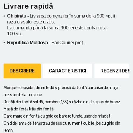
Livrare rapidă
Chișinău -
Livrarea comenzilor în suma
de la
900
în
MDL
raza orașului
este gratis.
La comanda
până la
suma 900 lei este contra cost -
100
.
MDL
Republica Moldova
- FanCourier preț.
DESCRIERE
CARACTERISTICI
RECENZII DE
Alergare deosebit de netedă și precisă datorită carcasei de mașini
rezistente la torsiune
Rucăți din fontă solidă, camber (1/3) și războinic de cipuri de bronz
Masă de ferăstrău din fontă
Gard mare din fontă cu ghid de bare rotunde, ușor de mișcat
Ghid de lamă de ferăstrău de sus cu rulment cu bile, jos cu ghid din
lemn