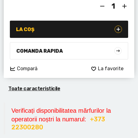
Lanterne cu acumulator
Seturi de scule cu acumulator
LA COȘ
Acumulatoare si încărcătoare
Alte scule cu acumulator
COMANDA RAPIDA
Compară
La favorite
Toate caracteristicile
Verificați disponibilitatea mărfurilor la
+373
operatorii noștri la numarul:
22300280