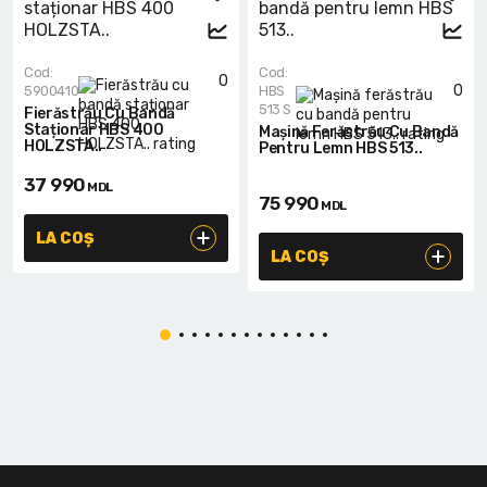
Cod:
Cod:
0
0
5900410
HBS
513 S
Fierăstrău Cu Bandă
Staționar HBS 400
Mașină Ferăstrău Cu Bandă
HOLZSTA..
Pentru Lemn HBS 513..
37 990
MDL
75 990
MDL
LA COȘ
LA COȘ