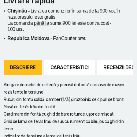
Livrare rapidă
Chișinău -
Livrarea comenzilor în suma
de la
900
în
MDL
raza orașului
este gratis.
La comanda
până la
suma 900 lei este contra cost -
100
.
MDL
Republica Moldova
- FanCourier preț.
DESCRIERE
CARACTERISTICI
RECENZII DE
Alergare deosebit de netedă și precisă datorită carcasei de mașini
rezistente la torsiune
Rucăți din fontă solidă, camber (1/3) și războinic de cipuri de bronz
Masă de ferăstrău din fontă
Gard mare din fontă cu ghid de bare rotunde, ușor de mișcat
Ghid de lamă de ferăstrău de sus cu rulment cu bile, jos cu ghid din
lemn
Indicator de tensiune a lamei de ferăstrău