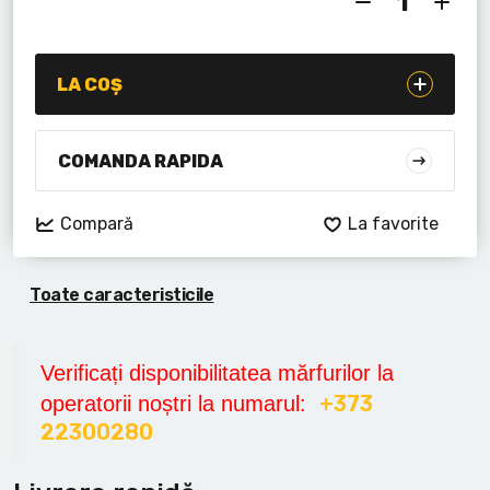
Lanterne cu acumulator
Seturi de scule cu acumulator
LA COȘ
Acumulatoare si încărcătoare
COMANDA RAPIDA
Alte scule cu acumulator
Compară
La favorite
Toate caracteristicile
Verificați disponibilitatea mărfurilor la
+373
operatorii noștri la numarul:
22300280