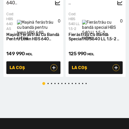
Cod:
Cod:
HBS
HBS
0
0
640
540 LL
AS
1.5-2
Mașină Ferăstrău Cu Bandă
Fierăstrău Cu Bandă
Pentru Lemn HBS 640..
Special HBS 540 LL 1.5-2 ..
149 990
125 990
MDL
MDL
LA COȘ
LA COȘ