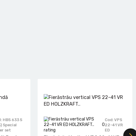
: HBS 633 S
Cod: VPS
0
3) Special
22-41 VR
er set
ED