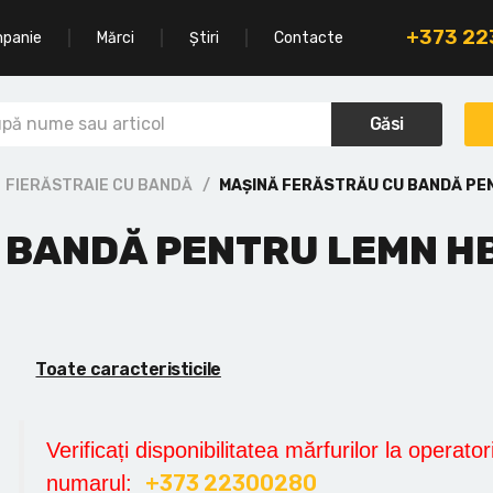
+373 2
mpanie
Mărci
Știri
Contacte
Găsi
FIERĂSTRAIE CU BANDĂ
MAȘINĂ FERĂSTRĂU CU BANDĂ PE
 BANDĂ PENTRU LEMN HB
Toate caracteristicile
Verificați disponibilitatea mărfurilor la operatori
+373 22300280
numarul: