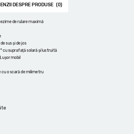
ENZII DESPRE PRODUSE
(0)
etezime de rulare maximă
e
de sus și de jos
° cu suprafață solară și lustruită
, ușor mobil
te cu o scară de milimetru
ite