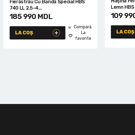
Mașină Fe
Fierăstrău Cu Bandă Special HBS
Lemn HBS 
740 LL 2.5-4...
109 99
185 990
MDL
Compară
LA COȘ
LA COȘ
La
favorite