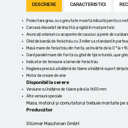
Lanterne cu acumulator
DESCRIERE
CARACTERISTICI
REC
Seturi de scule cu acumulator
Proiectare grea, cu o greutate moartă ridicată pentru o n
Carcasă deosebit de liniștită și rigidă în mod pretoric
Acumulatoare si încărcătoare
Aruncați volanuri cu acoperire de cauciuc și perie de curățar
Ghid de bandă de ferăstrău cu 3 roller ca standard în partea 
Alte scule cu acumulator
Masă mare de ferăstrău din fontă, se învârte de la 0 ° la +15 
Gard paralel mare din fontă cu ghid de tijă rotundă, ușor ghid
Indicator de tensiune a lamei de ferăstrău
Reglarea precisă a înălțimii de tăiere a înălțimii suport dința
Motor de creare de sine
Disponibil la cerere
Versiune cu înălțime de tăiere până la 1650 mm
Alte versiuni speciale
Masa, motorul și comutatorul trebuie montate pe s
Producător
Stürmer Maschinen GmbH