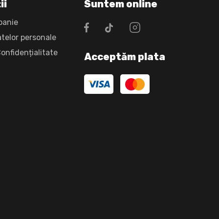
ii
Suntem online
panie
atelor personale
Confidențialitate
Acceptăm plata