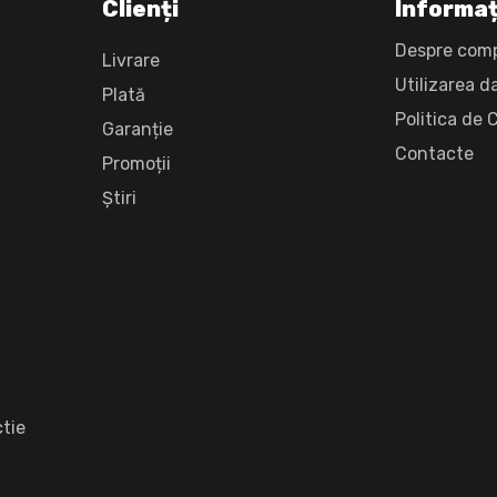
Clienți
Informaț
Despre com
Livrare
Utilizarea d
Plată
Politica de 
Garanție
Сontacte
Promoții
Știri
tie