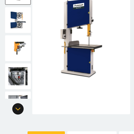
Fierăstraie sabie cu acumulator
Suflante de aer cald
Mașini de șlefuit
Ghilotine
Markere și creioane
Trepied
Mașini de frezat сu acumulator
Aparate de spălat cu presiune
Utilaje combinate
Menghini
Accesorii pentru aparate de spălat cu presiune
Fierăstraie cu lanț cu acumulator
Pistoale de lipit
Unități de extracție (extractoare de așchii)
Rîndele
Multitool cu acumulator
Scule multifuncționale
Mașini de șlefuit cu acumulator
Șurubelnițe
Pistoale de bătut cuie cu acumulator
Altele
Aspiratoare industriale cu acumulator
Mașină de spălat cu înaltă presiune cu baterie