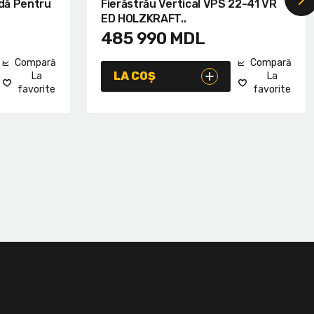
dă Pentru
Fierăstrău Vertical VPS 22-41 VR
ED HOLZKRAFT..
485 990
MDL
Compară
Compară
LA COȘ
La
La
favorite
favorite