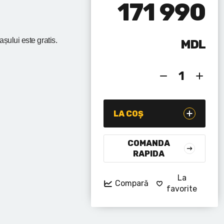
171 990
rașului
este gratis.
MDL
LA COȘ
COMANDA
RAPIDA
La
Compară
favorite