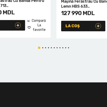
răstrău Cu Bandă Pentru
Mașină Ferăstrău Cu Ban
713..
Lemn HBS 633..
0
MDL
127 990
MDL
Compară
La
LA COȘ
favorite