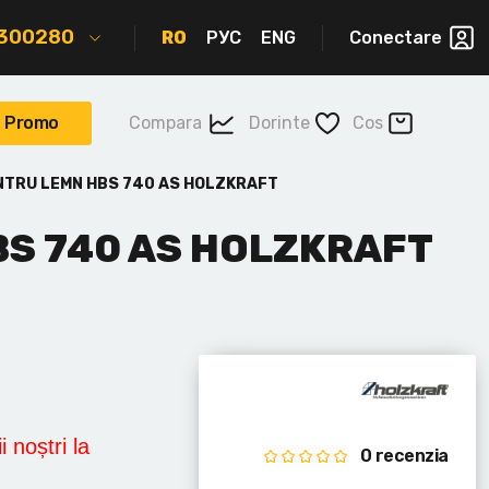
2300280
RO
РУС
ENG
Conectare
Promo
Compara
Dorinte
Cos
NTRU LEMN HBS 740 AS HOLZKRAFT
S 740 AS HOLZKRAFT
i noștri la
0 recenzia