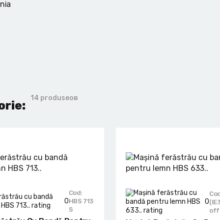
ania
14 produseов
orie:
Cod:
Cod
0
HBS 713
0
(IE
S
off