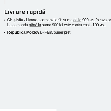
Livrare rapidă
Chișinău -
Livrarea comenzilor în suma
de la
900
în raza o
MDL
La comanda
până la
suma 900 lei este contra cost - 100
.
MDL
Republica Moldova
- FanCourier preț.