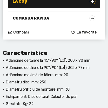
Lanterne cu acumulator
LA COȘ
Seturi de scule cu acumulator
COMANDA RAPIDA
Acumulatoare si încărcătoare
Compară
La favorite
Alte scule cu acumulator
Caracteristice
Adâncime de tăiere la 45°/90° (LxÎ):
200 x 90 mm
Adâncime de tăiere la 90°/90° (LxÎ):
305 x 77 mm
Adâncime maximă de tăiere, mm:
90
Diametru disc, mm:
250
Diametru orificiu de montare, mm:
30
Echipament:
Disc de taiat,Colector de praf
Greutate, Kg:
22