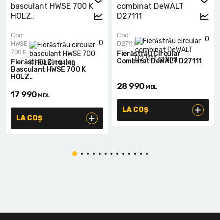
Cod:
Cod:
0
0
HWSE
D27111
700 K
Fierăstrău Circular
Combinat DeWALT D27111
Fierăstrău Circular
Basculant HWSE 700 K
HOLZ..
28 990
MDL
17 990
MDL
LA COȘ
LA COȘ