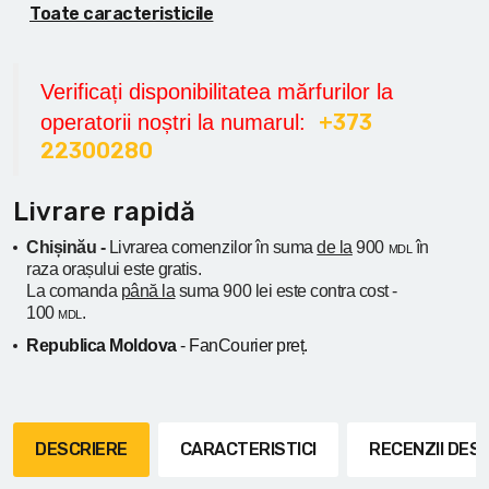
Toate caracteristicile
Verificați disponibilitatea mărfurilor la
+373
operatorii noștri la numarul:
22300280
Livrare rapidă
Chișinău -
Livrarea comenzilor în suma
de la
900
în
MDL
raza orașului
este gratis.
La comanda
până la
suma 900 lei este contra cost -
100
.
MDL
Republica Moldova
- FanCourier preț.
DESCRIERE
CARACTERISTICI
RECENZII DE