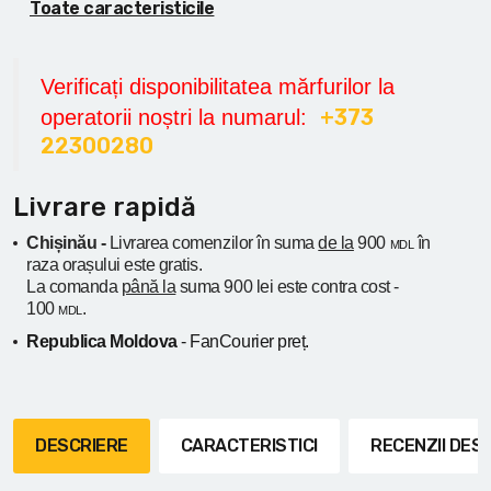
Toate caracteristicile
Verificați disponibilitatea mărfurilor la
+373
operatorii noștri la numarul:
22300280
Livrare rapidă
Chișinău -
Livrarea comenzilor în suma
de la
900
în
MDL
raza orașului
este gratis.
La comanda
până la
suma 900 lei este contra cost -
100
.
MDL
Republica Moldova
- FanCourier preț.
DESCRIERE
CARACTERISTICI
RECENZII DE