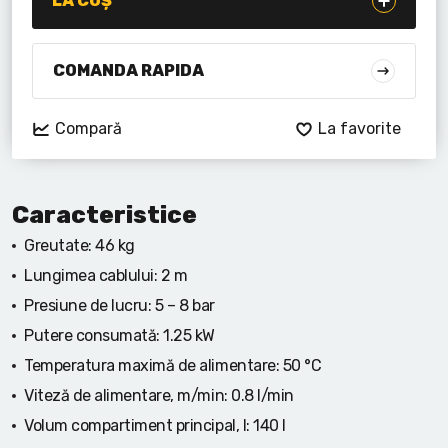
LA COȘ
Lanterne cu acumulator
Seturi de scule cu acumulator
COMANDA RAPIDA
Acumulatoare si încărcătoare
Compară
La favorite
Alte scule cu acumulator
Caracteristice
Greutate:
46 kg
Lungimea cablului:
2 m
Presiune de lucru:
5 – 8 bar
Putere consumată:
1.25 kW
Temperatura maximă de alimentare:
50 °C
Viteză de alimentare, m/min:
0.8 l/min
Volum compartiment principal, l:
140 l