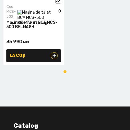
Cod:
0
MCS-
500
Mașină De Tăiat BCA MCS-
500 BELMASH
35 990
MDL
LA COȘ
Catalog