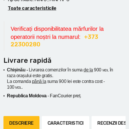
Toate caracteristicile
Verificați disponibilitatea mărfurilor la
+373
operatorii noștri la numarul:
22300280
Livrare rapidă
Chișinău -
Livrarea comenzilor în suma
de la
900
în
MDL
raza orașului
este gratis.
La comanda
până la
suma 900 lei este contra cost -
100
.
MDL
Republica Moldova
- FanCourier preț.
DESCRIERE
CARACTERISTICI
RECENZII DE