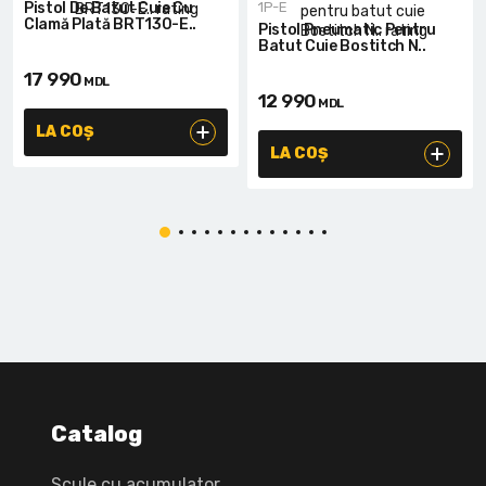
Pistol De Batut Cuie Cu
1P-E
Clamă Plată BRT130-E..
Pistol Pneumatic Pentru
Batut Cuie Bostitch N..
17 990
MDL
12 990
MDL
LA COȘ
LA COȘ
Catalog
Scule cu acumulator