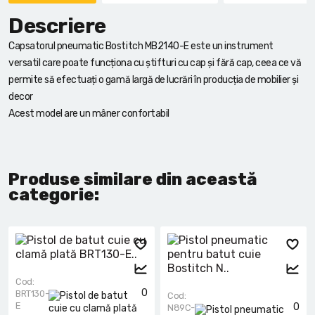
Descriere
Capsatorul pneumatic Bostitch MB2140-E este un instrument
versatil care poate funcționa cu știfturi cu cap și fără cap, ceea ce vă
permite să efectuați o gamă largă de lucrări în producția de mobilier și
decor
Acest model are un mâner confortabil
Produse similare din această
categorie:
Cod:
0
BRT130-
Cod:
E
0
N89C-