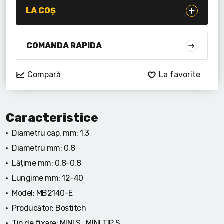
Lanterne cu acumulator
LA COȘ
Seturi de scule cu acumulator
COMANDA RAPIDA
Acumulatoare si încărcătoare
Compară
La favorite
Alte scule cu acumulator
Caracteristice
Diametru cap, mm:
1.3
Diametru mm:
0.8
Lățime mm:
0.8-0.8
Lungime mm:
12-40
Model:
MB2140-E
Producător:
Bostitch
Tip de fixare:
MINI S , MINI TIP S