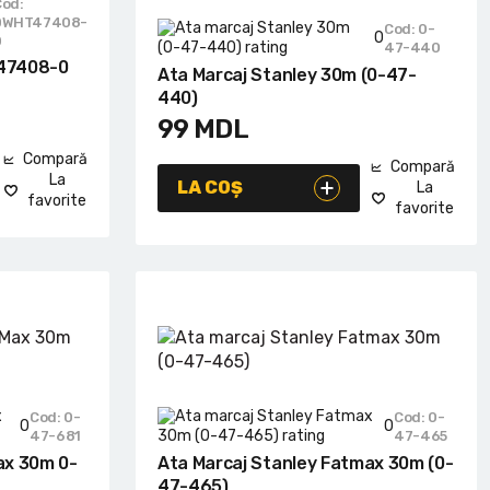
Cod:
DWHT47408-
Cod: 0-
0
0
47-440
T47408-0
Ata Marcaj Stanley 30m (0-47-
440)
99
MDL
Compară
Compară
La
LA COȘ
La
favorite
favorite
Cod: 0-
Cod: 0-
0
0
47-681
47-465
ax 30m 0-
Ata Marcaj Stanley Fatmax 30m (0-
47-465)