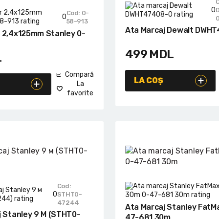
0
Cod: 0-
0
58-913
Ata Marcaj Dewalt DWH
 2,4x125mm Stanley 0-
499
MDL
L
Compară
LA COȘ
La
favorite
Cod:
0
STHT0-
47244
Ata Marcaj Stanley FatM
j Stanley 9 М (STHT0-
47-681 30m