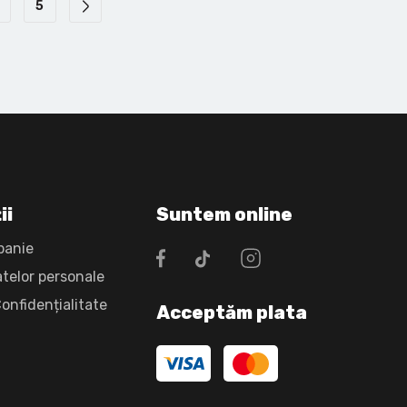
5
ii
Suntem online
panie
atelor personale
Confidențialitate
Acceptăm plata