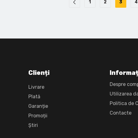
1
2
3
4
Clienți
Informaț
Despre com
Livrare
Utilizarea d
Plată
Politica de 
Garanție
Сontacte
Promoții
Știri