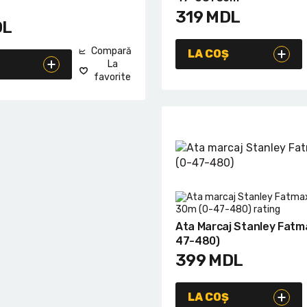
319
MDL
DL
Compară
LA COȘ
La
favorite
Ata Marcaj Stanley Fatm
47-480)
399
MDL
LA COȘ