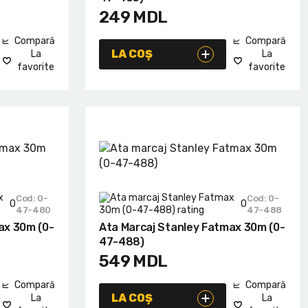
249
MDL
Compară
Compară
LA COȘ
La
La
favorite
favorite
Cod: 0-
Cod: 0-
0
0
47-480
47-488
ax 30m (0-
Ata Marcaj Stanley Fatmax 30m (0-
47-488)
549
MDL
Compară
Compară
LA COȘ
La
La