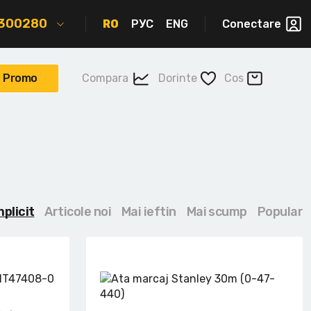
2300280
RO
РУС
ENG
Conectare
Promo
Compara
Dorinte
Cos
mplicit
Articole noi
Mai ieftin
Mai scump
Popular