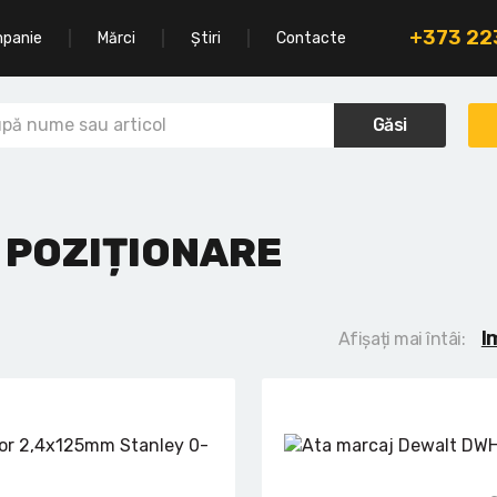
+373 2
mpanie
Mărci
Știri
Contacte
Găsi
 POZIȚIONARE
I
Afișați mai întâi: