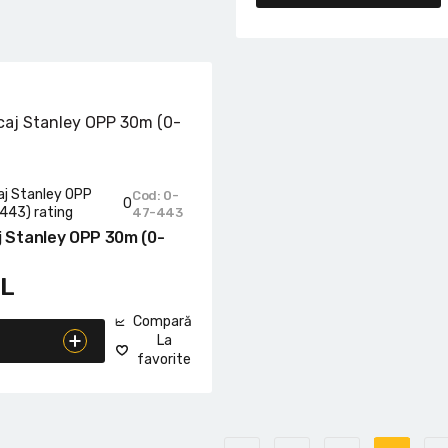
Cod: 0-
0
47-443
j Stanley OPP 30m (0-
L
Compară
La
favorite