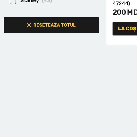
(43)
Lanterne cu acumulator
Stanley
47244)
200
M
Seturi de scule cu acumulator
RESETEAZĂ TOTUL
LA COȘ
Acumulatoare si încărcătoare
Alte scule cu acumulator