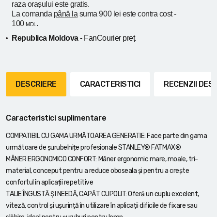
raza orașului
este gratis.
La comanda
până la
suma 900 lei este contra cost -
100
.
MDL
Republica Moldova
- FanCourier preț.
DESCRIERE
CARACTERISTICI
RECENZII DE
Caracteristici suplimentare
COMPATIBIL CU GAMA URMĂTOAREA GENERATIE: Face parte din gama
următoare de șurubelnițe profesionale STANLEY® FATMAX®
MÂNER ERGONOMICO CONFORT: Mâner ergonomic mare, moale, tri-
material, conceput pentru a reduce oboseala și pentru a crește
confortul în aplicații repetitive
TALIE ÎNGUSTĂ ȘI NEEDĂ, CAPĂT CUPOLIT: Oferă un cuplu excelent,
viteză, control și ușurință în utilizare în aplicații dificile de fixare sau