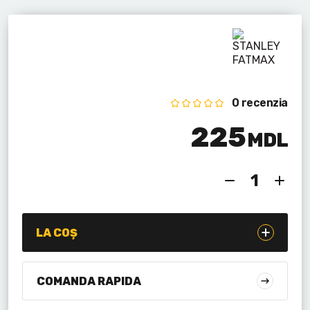
Lanterne cu acumulator
Seturi de scule cu acumulator
Acumulatoare si încărcătoare
0 recenzia
Alte scule cu acumulator
225
MDL
LA COȘ
COMANDA RAPIDA