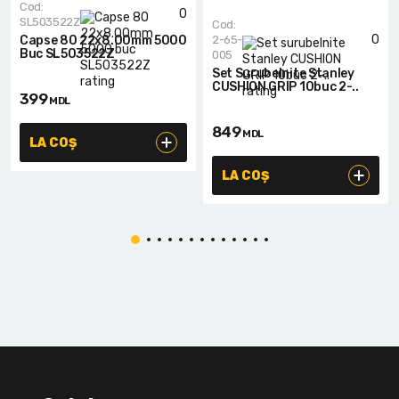
Cod:
0
SL503522Z
Cod:
0
Capse 80 22x8.00mm 5000
2-65-
Buc SL503522Z
005
Set Surubelnite Stanley
CUSHION GRIP 10buc 2-..
399
MDL
849
MDL
LA COȘ
LA COȘ