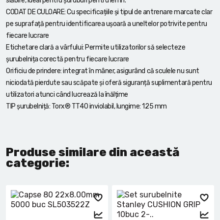
slăbire, ideal pentru șuruburi pentru lemn.
CODAT DE CULOARE: Cu specificațiile și tipul de antrenare marcate clar
pe suprafață pentru identificarea ușoară a uneltelor potrivite pentru
fiecare lucrare
Etichetare clară a vârfului: Permite utilizatorilor să selecteze
șurubelnița corectă pentru fiecare lucrare
Orificiu de prindere: integrat în mâner, asigurând că sculele nu sunt
niciodată pierdute sau scăpate și oferă siguranță suplimentară pentru
utilizatori atunci când lucrează la înălțime
TIP șurubelniță: Torx® TT40 inviolabil, lungime: 125 mm
Produse similare din această
categorie: