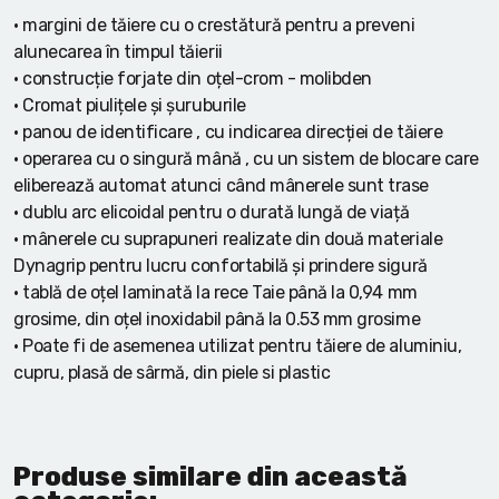
• margini de tăiere cu o crestătură pentru a preveni
alunecarea în timpul tăierii
• construcție forjate din oțel-crom - molibden
• Cromat piulițele și șuruburile
• panou de identificare , cu indicarea direcției de tăiere
• operarea cu o singură mână , cu un sistem de blocare care
eliberează automat atunci când mânerele sunt trase
• dublu arc elicoidal pentru o durată lungă de viață
• mânerele cu suprapuneri realizate din două materiale
Dynagrip pentru lucru confortabilă și prindere sigură
• tablă de oțel laminată la rece Taie până la 0,94 mm
grosime, din oțel inoxidabil până la 0.53 mm grosime
• Poate fi de asemenea utilizat pentru tăiere de aluminiu,
cupru, plasă de sârmă, din piele si plastic
Produse similare din această