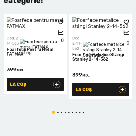
categorie:
Cod: 2-
Cod:
0
0
14-563
2-14-
562
Foarfece Pentru Metal
FATMAX
Foarfece Metalice Stângi
Stanley 2-14-562
399
MDL
399
MDL
LA COȘ
LA COȘ