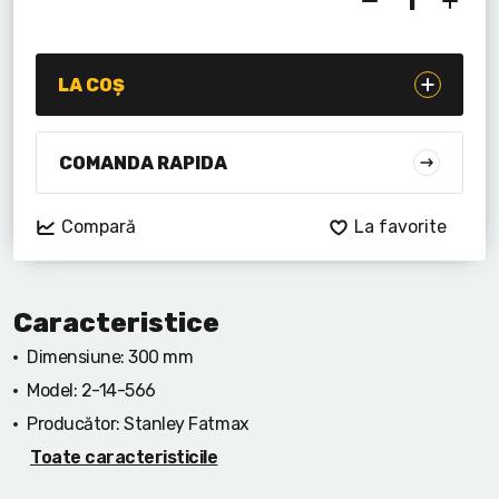
Lanterne cu acumulator
Seturi de scule cu acumulator
LA COȘ
Acumulatoare si încărcătoare
COMANDA RAPIDA
Alte scule cu acumulator
Compară
La favorite
Caracteristice
Dimensiune:
300 mm
Model:
2-14-566
Producător:
Stanley Fatmax
Toate caracteristicile