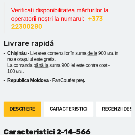
Verificați disponibilitatea mărfurilor la
+373
operatorii noștri la numarul:
22300280
Livrare rapidă
Chișinău -
Livrarea comenzilor în suma
de la
900
în
MDL
raza orașului
este gratis.
La comanda
până la
suma 900 lei este contra cost -
100
.
MDL
Republica Moldova
- FanCourier preț.
DESCRIERE
CARACTERISTICI
RECENZII DE
Caracteristici 2-14-566