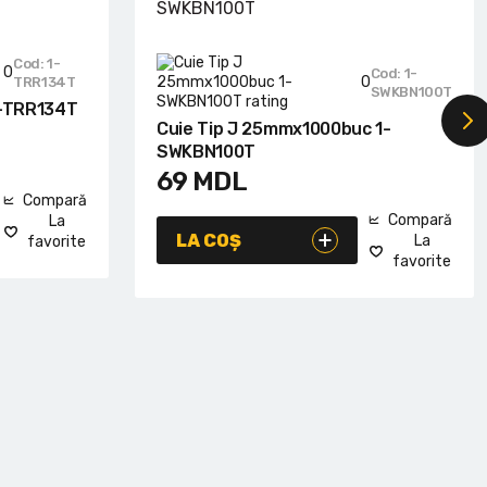
Cod: 1-
0
Cod: 1-
0
TRR134T
SWKBN100T
1-TRR134T
Cuie Tip J 25mmx1000buc 1-
SWKBN100T
69
MDL
Compară
Compară
La
LA COȘ
La
favorite
favorite