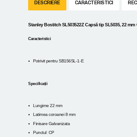
Lanterne cu acumulator
DESCRIERE
CARACTERISTICI
REC
Seturi de scule cu acumulator
Stanley Bostitch SL503522Z Capsă tip SL5035, 22 mm
Acumulatoare si încărcătoare
Caracteristici
Alte scule cu acumulator
Potrivit pentru SB156SL-1-E
Specificații
Lungime 22 mm
Latimea coroanei 8 mm
Finisare Galvanizata
Punctul: CP