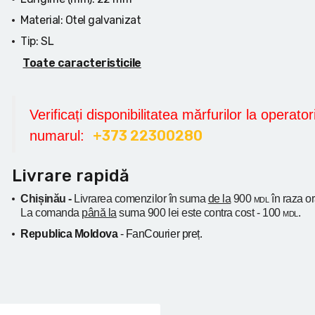
Material:
Otel galvanizat
Tip:
SL
Toate caracteristicile
Verificați disponibilitatea mărfurilor la operatori
+373 22300280
numarul:
Livrare rapidă
Chișinău -
Livrarea comenzilor în suma
de la
900
în raza o
MDL
La comanda
până la
suma 900 lei este contra cost - 100
.
MDL
Republica Moldova
- FanCourier preț.