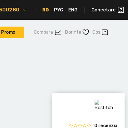
2300280
RO
РУС
ENG
Conectare
Promo
Compara
Dorinte
Cos
0 recenzia