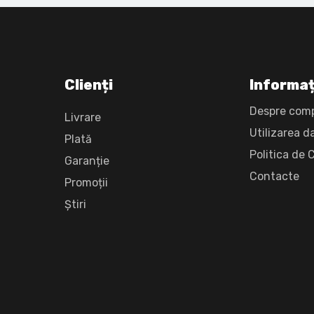
Clienți
Informaț
Despre com
Livrare
Utilizarea d
Plată
Politica de 
Garanție
Сontacte
Promoții
Știri