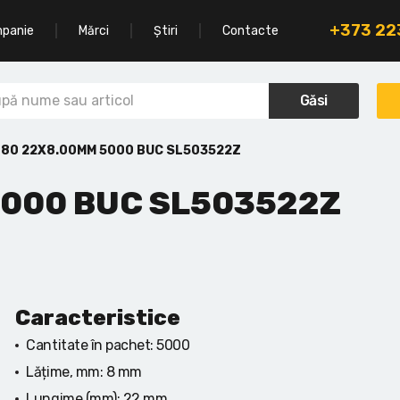
+373 2
mpanie
Mărci
Știri
Contacte
Găsi
 80 22X8.00MM 5000 BUC SL503522Z
5000 BUC SL503522Z
Caracteristice
Cantitate în pachet:
5000
Lățime, mm:
8 mm
Lungime (mm):
22 mm