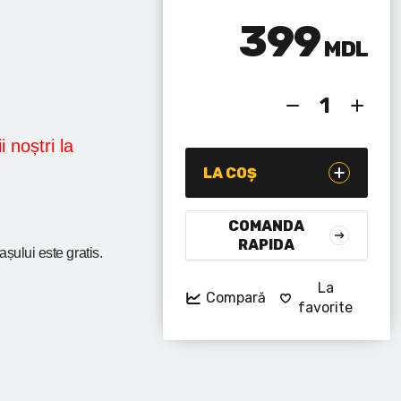
399
MDL
i noștri la
LA COȘ
COMANDA
RAPIDA
rașului
este gratis.
La
Compară
favorite