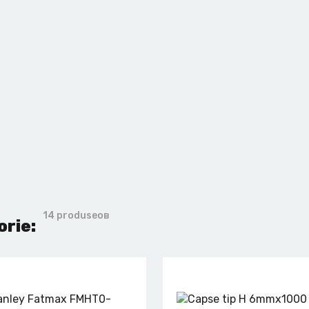
14 produseов
orie: