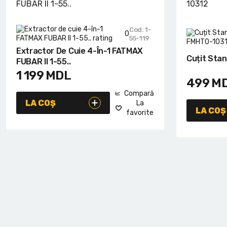
Cod: 1-
0
55-119
Extractor De Cuie 4-În-1 FATMAX
Cuțit Sta
FUBAR II 1-55..
1 199
MDL
499
M
Compară
LA COȘ
La
LA COȘ
favorite