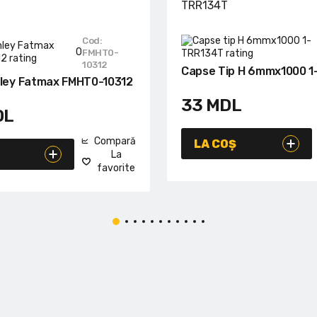
Cod:
0
FMHT0-
10312
Capse Tip H 6mmx1000 
nley Fatmax FMHT0-10312
33
MDL
DL
Compară
LA COȘ
La
favorite