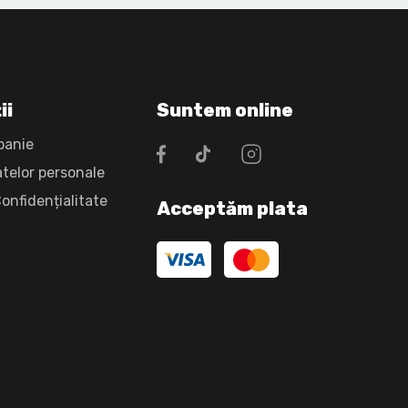
ii
Suntem online
panie
atelor personale
Confidențialitate
Acceptăm plata