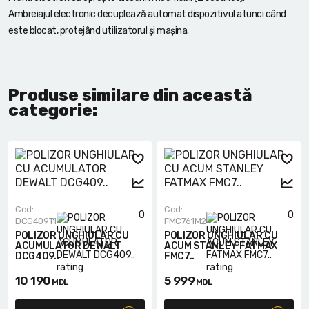
Ambreiajul electronic decuplează automat dispozitivul atunci când
este blocat, protejând utilizatorul și mașina.
Produse similare din această
categorie:
Cod:
Cod:
0
0
DCG409T1
FMC761M2
POLIZOR UNGHIULAR CU
POLIZOR UNGHIULAR CU
ACUMULATOR DEWALT
ACUM STANLEY FATMAX
DCG409..
FMC7..
10 190
5 999
MDL
MDL