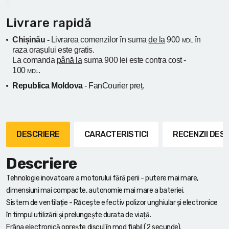
Livrare rapidă
Chișinău -
Livrarea comenzilor în suma
de la
900
în
MDL
raza orașului
este gratis.
La comanda
până la
suma 900 lei este contra cost -
100
.
MDL
Republica Moldova
- FanCourier preț.
DESCRIERE
CARACTERISTICI
RECENZII DE
Descriere
Tehnologie inovatoare a motorului fără perii - putere mai mare,
dimensiuni mai compacte, autonomie mai mare a bateriei.
Sistem de ventilație - Răcește efectiv polizor unghiular și electronice
în timpul utilizării și prelungește durata de viață.
Frâna electronică oprește discul în mod fiabil (2 secunde).