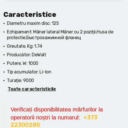
Caracteristice
Diametru maxim disc:
125
Echipament:
Mâner lateral Mâner cu 2 poziții,Husa de
protectie,Быстрозажимной фланец
Greutate, Kg:
1.74
Producător:
DeWalt
Putere, W:
1000
Tip acumulator:
Li-Ion
Turație:
9000
Toate caracteristicile
Verificați disponibilitatea mărfurilor la
+373
operatorii noștri la numarul:
22300280