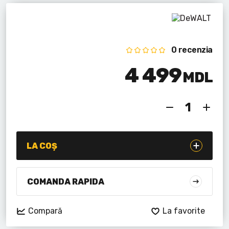
Lanterne cu acumulator
Seturi de scule cu acumulator
0 recenzia
Acumulatoare si încărcătoare
4 499
MDL
Alte scule cu acumulator
LA COȘ
COMANDA RAPIDA
Compară
La favorite