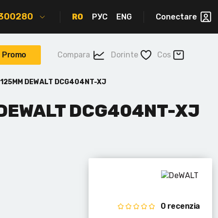
2300280
RO
РУС
ENG
Conectare
Promo
Compara
Dorinte
Cos
 125MM DEWALT DCG404NT-XJ
 DEWALT DCG404NT-XJ
0 recenzia