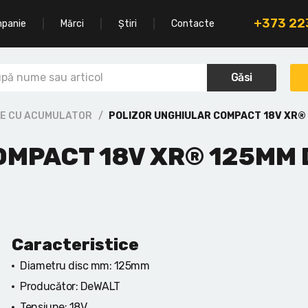
+373 2
mpanie
Mărci
Știri
Contacte
Găsi
RE CU ACUMULATOR
POLIZOR UNGHIULAR COMPACT 18V XR®
OMPACT 18V XR® 125MM
Caracteristice
Diametru disc mm:
125mm
Producător:
DeWALT
Tensiune:
18V