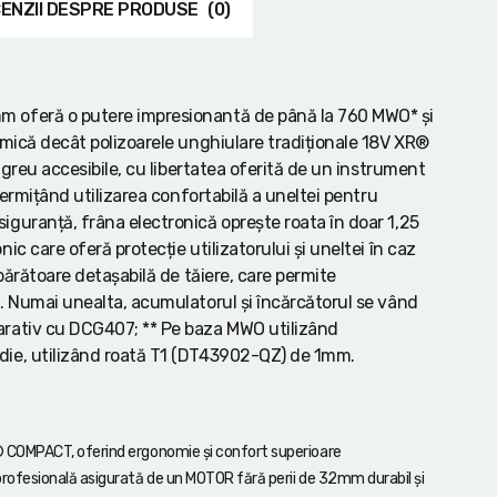
ENZII DESPRE PRODUSE
(0)
m oferă o putere impresionantă de până la 760 MWO* și
 mică decât polizoarele unghiulare tradiționale 18V XR®
 greu accesibile, cu libertatea oferită de un instrument
permițând utilizarea confortabilă a uneltei pentru
iguranță, frâna electronică oprește roata în doar 1,25
c care oferă protecție utilizatorului și uneltei în caz
apărătoare detașabilă de tăiere, care permite
. Numai unealta, acumulatorul și încărcătorul se vând
arativ cu DCG407; ** Pe baza MWO utilizând
die, utilizând roată T1 (DT43902-QZ) de 1mm.
COMPACT, oferind ergonomie și confort superioare
ofesională asigurată de un MOTOR fără perii de 32mm durabil și