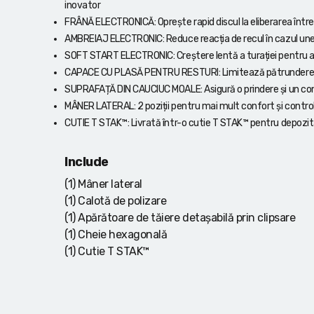
inovator
FRÂNĂ ELECTRONICĂ: Oprește rapid discul la eliberarea într
AMBREIAJ ELECTRONIC: Reduce reacția de recul în cazul unei p
SOFT START ELECTRONIC: Creștere lentă a turației pentru a 
CAPACE CU PLASĂ PENTRU RESTURI: Limitează pătrunderea pra
SUPRAFAȚĂ DIN CAUCIUC MOALE: Asigură o prindere și un co
MÂNER LATERAL: 2 poziții pentru mai mult confort și contro
CUTIE T STAK™: Livrată într-o cutie T STAK™ pentru depozita
Include
(1) Mâner lateral
(1) Calotă de polizare
(1) Apărătoare de tăiere detașabilă prin clipsare
(1) Cheie hexagonală
(1) Cutie T STAK™