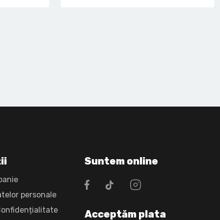
ii
Suntem online
panie
atelor personale
Confidențialitate
Acceptăm plata