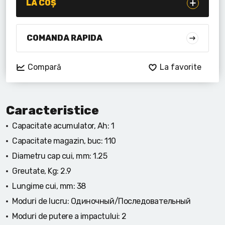
Lanterne cu acumulator
LA COȘ
Seturi de scule cu acumulator
COMANDA RAPIDA
Acumulatoare si încărcătoare
Compară
La favorite
Alte scule cu acumulator
Caracteristice
Capacitate acumulator, Ah:
1
Capacitate magazin, buc:
110
Diametru cap cui, mm:
1.25
Greutate, Kg:
2.9
Lungime cui, mm:
38
Moduri de lucru:
Одиночный/Последовательный
Moduri de putere a impactului:
2