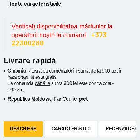
Toate caracteristicile
Verificați disponibilitatea mărfurilor la
+373
operatorii noștri la numarul:
22300280
Livrare rapidă
Chișinău -
Livrarea comenzilor în suma
de la
900
în
MDL
raza orașului
este gratis.
La comanda
până la
suma 900 lei este contra cost -
100
.
MDL
Republica Moldova
- FanCourier preț.
DESCRIERE
CARACTERISTICI
RECENZII DE