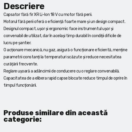
Descriere
Capsator fără fir XR Li-Ion 18 V cu motor fără perii.
Motorul fără perii oferă o eficiență foarte mare și un design compact.
Designul compact, ușor și ergonomic face instrumentul ușor și
convenabil de utilizat, dar în același timp durabil în condiții dificile de
lucru pe șantier.
O acționare mecanică, nu gaz, asigură o funcționare eficientă, menține
parametrii constanți la temperaturi scăzute și reduce necesitatea
curățării frecvente.
Reglare ușoară a adâncimii de conducere cu o reglare convenabilă.
Capacitatea de a elibera rapid capse blocate reduce timpul de oprire în
timpul funcționării.
Produse similare din această
categorie: