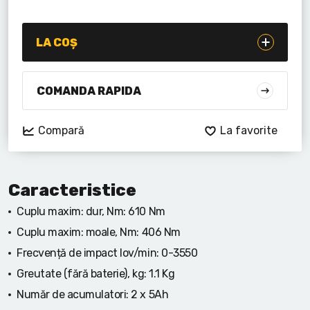
Lanterne cu acumulator
Seturi de scule cu acumulator
LA COȘ
Acumulatoare si încărcătoare
COMANDA RAPIDA
Alte scule cu acumulator
Compară
La favorite
Caracteristice
Cuplu maxim: dur, Nm:
610 Nm
Cuplu maxim: moale, Nm:
406 Nm
Frecvență de impact lov/min:
0-3550
Greutate (fără baterie), kg:
1.1 Kg
Număr de acumulatori:
2 x 5Ah