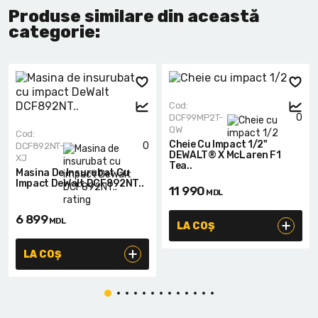
Produse similare din această
categorie:
Cod:
0
DCF99MP2T-
QW
Cod:
Cheie Cu Impact 1/2"
0
DCF892NT-
DEWALT® X McLaren F1
XJ
Tea..
Masina De Insurubat Cu
Impact DeWalt DCF892NT..
11 990
MDL
6 899
MDL
LA COȘ
LA COȘ