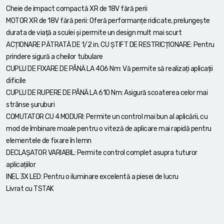
Cheie de impact compactă XR de 18V fără perii
MOTOR XR de 18V fără perii: Oferă performanțe ridicate, prelungește
durata de viață a sculei și permite un design mult mai scurt
ACȚIONARE PĂTRATĂ DE 1/2 in. CU ȘTIFT DE RESTRICȚIONARE: Pentru
prindere sigură a cheilor tubulare
CUPLU DE FIXARE DE PÂNĂ LA 406 Nm: Vă permite să realizați aplicații
dificile
CUPLU DE RUPERE DE PÂNĂ LA 610 Nm: Asigură scoaterea celor mai
strânse șuruburi
COMUTATOR CU 4 MODURI: Permite un control mai bun al aplicării, cu
mod de îmbinare moale pentru o viteză de aplicare mai rapidă pentru
elementele de fixare în lemn
DECLAȘATOR VARIABIL: Permite control complet asupra tuturor
aplicațiilor
INEL 3X LED: Pentru o iluminare excelentă a piesei de lucru
Livrat cu TSTAK