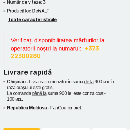
Număr de viteze:
3
Producător:
DeWALT
Toate caracteristicile
Verificați disponibilitatea mărfurilor la
+373
operatorii noștri la numarul:
22300280
Livrare rapidă
Chișinău -
Livrarea comenzilor în suma
de la
900
în
MDL
raza orașului
este gratis.
La comanda
până la
suma 900 lei este contra cost -
100
.
MDL
Republica Moldova
- FanCourier preț.