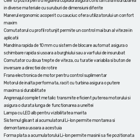
Cele 15 pozitii pentru reglarea cuplului asigura constanta la insurubarea
in diverse materiale cu suruburi de dimensiuni diferite
Manerul ergonomic acoperit cu cauciuc ofera utilizatorului un confort
maxim
Comutatorul cu profil rotunjit permite un control mai bun al vitezei in
aplicatii
Mandrina rapida de 10 mm cu sistem de blocare automat asigura o
schimbare rapida si usoara a burghiului sau a varfului de insurubat
Comutator cu doua trepte de viteza, cu turatie variabila si buton de
inversare a directiei de rotire
Frana electronica de motor pentru control suplimentar
Motorul de inalta performata, racit cu turbina asigura o putere
maxima si durabilitate
Angrenajul complet metalic transmite eficient puterea motorului si
asigura o durata lunga de functionarea a uneltei
Lampa cu LED alb pentru vizibilitatea marita
Sistemul glisant al acumulatorul Li-Ion permite montarea si
demontarea usoara a acestuia
Forma plata a acumulatorului Li-Ion permite masinii sa fie pozitionata