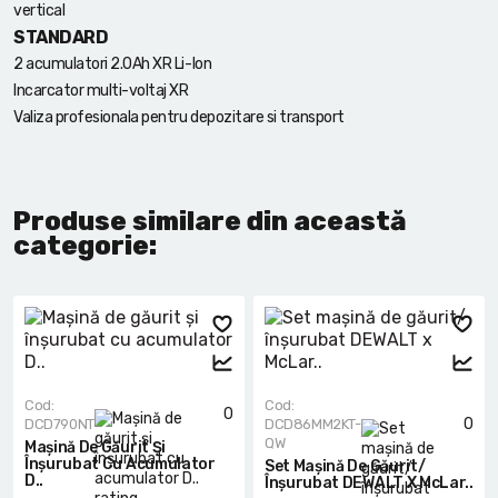
vertical
STANDARD
2 acumulatori 2.0Ah XR Li-Ion
Incarcator multi-voltaj XR
Valiza profesionala pentru depozitare si transport
Produse similare din această
categorie:
Cod:
Cod:
0
0
DCD790NT
DCD86MM2KT-
QW
Mașină De Găurit Și
Înșurubat Cu Acumulator
Set Mașină De Găurit/
D..
Înșurubat DEWALT X McLar..