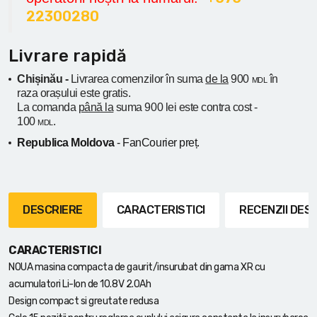
22300280
Livrare rapidă
Chișinău -
Livrarea comenzilor în suma
de la
900
în
MDL
raza orașului
este gratis.
La comanda
până la
suma 900 lei este contra cost -
100
.
MDL
Republica Moldova
- FanCourier preț.
DESCRIERE
CARACTERISTICI
RECENZII DE
CARACTERISTICI
NOUA masina compacta de gaurit/insurubat din gama XR cu
acumulatori Li-Ion de 10.8V 2.0Ah
Design compact si greutate redusa