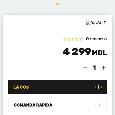
Lanterne cu acumulator
Seturi de scule cu acumulator
Acumulatoare si încărcătoare
Alte scule cu acumulator
0 recenzia
4 299
MDL
LA COȘ
COMANDA RAPIDA