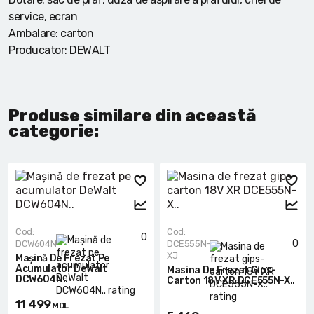
service, ecran
Ambalare: carton
Producator: DEWALT
Produse similare din această
categorie:
Cod:
Cod:
0
0
DCW604N
DCE555N-
XJ
Mașină De Frezat Pe
Acumulator DeWalt
Masina De Frezat Gips-
DCW604N..
Carton 18V XR DCE555N-X..
11 499
MDL