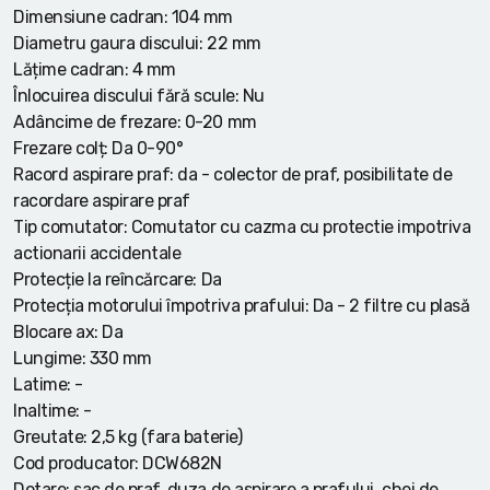
Dimensiune cadran: 104 mm
Diametru gaura discului: 22 mm
Lățime cadran: 4 mm
Înlocuirea discului fără scule: Nu
Adâncime de frezare: 0-20 mm
Frezare colț: Da 0-90°
Racord aspirare praf: da - colector de praf, posibilitate de
racordare aspirare praf
Tip comutator: Comutator cu cazma cu protectie impotriva
actionarii accidentale
Protecție la reîncărcare: Da
Protecția motorului împotriva prafului: Da - 2 filtre cu plasă
Blocare ax: Da
Lungime: 330 mm
Latime: -
Inaltime: -
Greutate: 2,5 kg (fara baterie)
Cod producator: DCW682N
Dotare: sac de praf, duza de aspirare a prafului, chei de