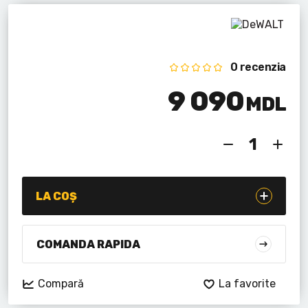
Lanterne cu acumulator
Seturi de scule cu acumulator
0 recenzia
Acumulatoare si încărcătoare
9 090
MDL
Alte scule cu acumulator
LA COȘ
COMANDA RAPIDA
Compară
La favorite