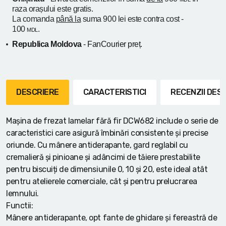
raza orașului
este gratis.
La comanda
până la
suma 900 lei este contra cost -
100
.
MDL
Republica Moldova
- FanCourier preț.
DESCRIERE
CARACTERISTICI
RECENZII DE
Mașina de frezat lamelar fără fir DCW682 include o serie de
caracteristici care asigură îmbinări consistente și precise
oriunde. Cu mânere antiderapante, gard reglabil cu
cremalieră și pinioane și adâncimi de tăiere prestabilite
pentru biscuiți de dimensiunile 0, 10 și 20, este ideal atât
pentru atelierele comerciale, cât și pentru prelucrarea
lemnului.
Functii:
Mânere antiderapante, opt fante de ghidare și fereastră de