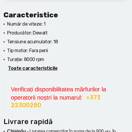
Caracteristice
Număr de viteze:
1
Producător:
Dewalt
Tensiune acumulator:
18
Tip motor:
Fara perii
Turație:
8000 rpm
Toate caracteristicile
Verificați disponibilitatea mărfurilor la
+373
operatorii noștri la numarul:
22300280
Livrare rapidă
Chișinău -
Livrarea comenzilor în suma
de la
900
în
MDL