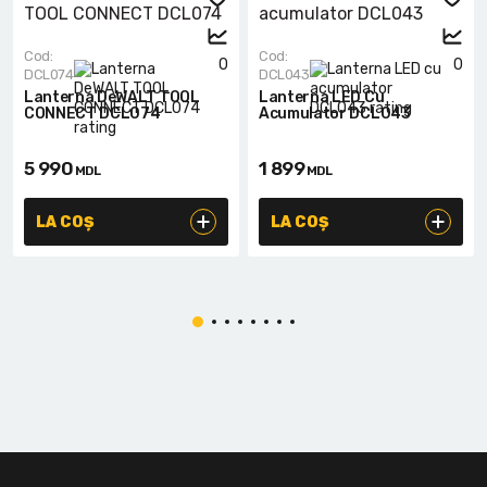
Cod:
Cod:
0
0
DCL074
DCL043
Lanterna DeWALT TOOL
Lanterna LED Cu
CONNECT DCL074
Acumulator DCL043
5 990
1 899
MDL
MDL
LA COȘ
LA COȘ