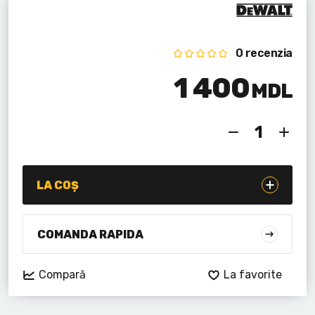
Lanterne cu acumulator
Seturi de scule cu acumulator
0 recenzia
Acumulatoare si încărcătoare
1 400
MDL
Alte scule cu acumulator
LA COȘ
COMANDA RAPIDA
Compară
La favorite