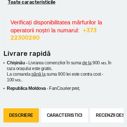
Toate caracteristicile
Verificați disponibilitatea mărfurilor la
+373
operatorii noștri la numarul:
22300280
Livrare rapidă
Chișinău -
Livrarea comenzilor în suma
de la
900
în
MDL
raza orașului
este gratis.
La comanda
până la
suma 900 lei este contra cost -
100
.
MDL
Republica Moldova
- FanCourier preț.
DESCRIERE
CARACTERISTICI
RECENZII DE