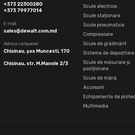
+373 22300280
Scule electrice
+373 79977014
Scule staționare
E-mail
Scule pneumatice
sales@dewalt.com.md
Compresoare
Scule de grădinărit
Adresa companiei
Chisinau, șos Muncesti, 170
Sisteme de depozitare
Scule de măsurare și
Chisinau, str. M.Manole 2/3
poziționare
Scule de mână
Accesorii
Echipamente de protec
Multimedia