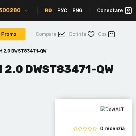
2300280
RO
РУС
ENG
Conectare
Promo
Compara
Dorinte
Cos
M 2.0 DWST83471-QW
 2.0 DWST83471-QW
0 recenzia