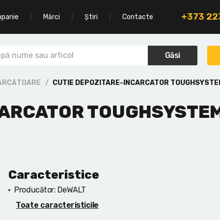
+373 2
mpanie
Mărci
Știri
Contacte
Găsi
CĂRCĂTOARE
CUTIE DEPOZITARE-INCARCATOR TOUGHSYSTE
CARCATOR TOUGHSYSTEM
Caracteristice
Producător:
DeWALT
Toate caracteristicile