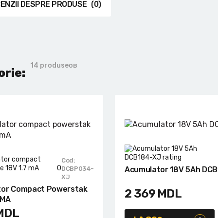
ENZII DESPRE PRODUSE
(0)
14 produseов
orie:
Cod:
0
DCBP034-
Acumulator 18V 5Ah DC
XJ
tor Compact Powerstak
2 369
MDL
 MA
MDL