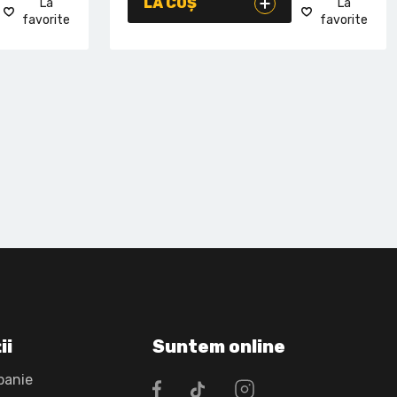
LA COȘ
La
La
favorite
favorite
ii
Suntem online
panie