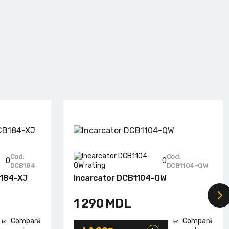
Cod:
Cod:
0
0
DCB184
DCB1104-QW
B184-XJ
Incarcator DCB1104-QW
1 290
MDL
Compară
Compară