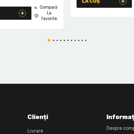
LA COȘ
Compară
La
favorite
Clienți
Informaț
Despre com
Livrare