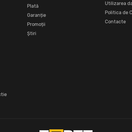
Utilizarea d
Plată
Politica de 
Garanție
Сontacte
Promoții
Știri
tie