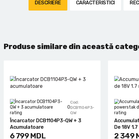
Lanterne cu acumulator
DESCRIERE
CARACTERISTICI
REC
Seturi de scule cu acumulator
Acumulatoare si încărcătoare
Produse similare din această categ
Alte scule cu acumulator
Cod:
0
DCB1104P3-
QW
Încarcator DCB1104P3-QW + 3
Accumula
Acumulatoare
De 18V 1.7
6 799
MDL
2 349