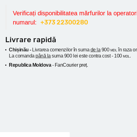
Verificați disponibilitatea mărfurilor la operatori
+373 22300280
numarul:
Livrare rapidă
Chișinău -
Livrarea comenzilor în suma
de la
900
în raza o
MDL
La comanda
până la
suma 900 lei este contra cost - 100
.
MDL
Republica Moldova
- FanCourier preț.