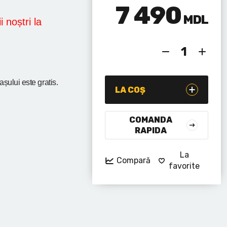
7 490
MDL
i noștri la
rașului
este gratis.
LA COȘ
COMANDA
RAPIDA
La
Compară
favorite