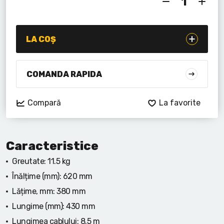
Lanterne cu acumulator
Seturi de scule cu acumulator
LA COȘ
Acumulatoare si încărcătoare
COMANDA RAPIDA
Alte scule cu acumulator
Compară
La favorite
Caracteristice
Greutate:
11.5 kg
Înălțime (mm):
620 mm
Lățime, mm:
380 mm
Lungime (mm):
430 mm
Lungimea cablului:
8.5 m