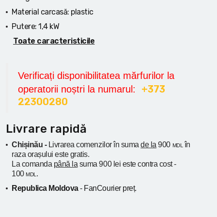
Material carcasă:
plastic
Putere:
1,4 kW
Toate caracteristicile
Verificați disponibilitatea mărfurilor la
+373
operatorii noștri la numarul:
22300280
Livrare rapidă
Chișinău -
Livrarea comenzilor în suma
de la
900
în
MDL
raza orașului
este gratis.
La comanda
până la
suma 900 lei este contra cost -
100
.
MDL
Republica Moldova
- FanCourier preț.