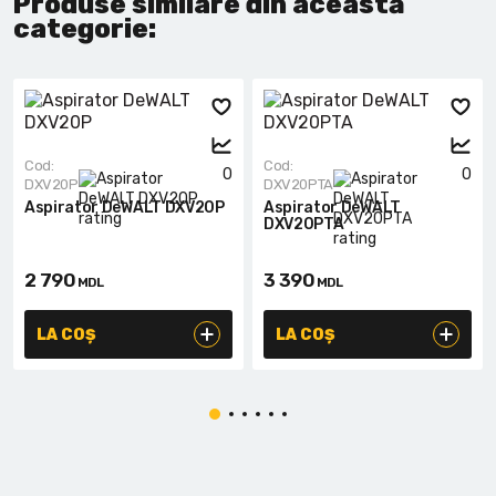
Produse similare din această
categorie:
Cod:
Cod:
0
0
DXV20P
DXV20PTA
Aspirator DeWALT DXV20P
Aspirator DeWALT
DXV20PTA
2 790
3 390
MDL
MDL
LA COȘ
LA COȘ