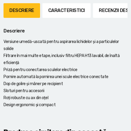
DESCRIERE
CARACTERISTICI
RECENZII DE
Descriere
Versiune umedă-uscată pentru aspirarea lichidelor și a particulelor
solide
Filtrare în mai multe etape, inclusiv filtru HEPA H13 lavabil, de înaltă
eficiență
Priză pentru conectarea sculelor electrice
Pornire automată la pornirea unei scule electrice conectate
Dop de golire și mâner pe recipient
Sloturi pentru accesorii
Roți robuste cu ax din oțel
Design ergonomic și compact