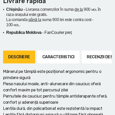
Livrare rapidă
Chișinău -
Livrarea comenzilor în suma
de la
900
în
MDL
raza orașului
este gratis.
La comanda
până la
suma 900 lei este contra cost -
100
.
MDL
Republica Moldova
- FanCourier preț.
DESCRIERE
CARACTERISTICI
RECENZII DE
Mânerul pe tâmplă este poziționat ergonomic pentru o
prindere sigură
Piesa nasului moale, anti-alunecare din cauciuc oferă
confort maxim pe tot parcursul zilei
Pernutele de cauciuc pentru tâmple antiderapante oferă.
confort și aderență superioare
Lentila dură, din policarbonat este rezistentă la impact
Lentila fără distorsiuni asigură o utilizare fără oboseală