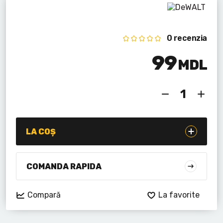
Lanterne cu acumulator
Seturi de scule cu acumulator
0 recenzia
Acumulatoare si încărcătoare
99
MDL
Alte scule cu acumulator
LA COȘ
COMANDA RAPIDA
Compară
La favorite