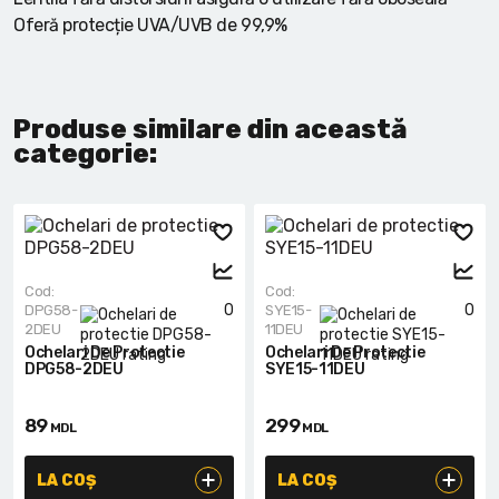
Oferă protecție UVA/UVB de 99,9%
Produse similare din această
categorie:
Cod:
Cod:
0
0
DPG58-
SYE15-
2DEU
11DEU
Ochelari De Protectie
Ochelari De Protectie
DPG58-2DEU
SYE15-11DEU
89
299
MDL
MDL
LA COȘ
LA COȘ