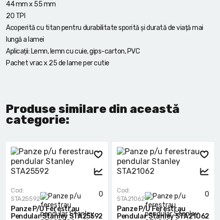
44 mm x 55 mm
20 TPI
Acoperită cu titan pentru durabilitate sporită și durată de viață mai
lungă a lamei
Aplicații: Lemn, lemn cu cuie, gips-carton, PVC
Pachet vrac x 25 de lame per cutie
Produse similare din această
categorie:
Cod:
Cod:
0
0
STA25592
STA21062
Panze P/u Ferestrau
Panze P/u Ferestrau
Pendular Stanley STA25592
Pendular Stanley STA21062