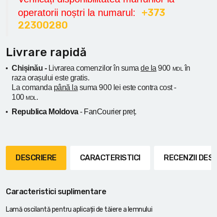
+373
operatorii noștri la numarul:
22300280
Livrare rapidă
Chișinău -
Livrarea comenzilor în suma
de la
900
în
MDL
raza orașului
este gratis.
La comanda
până la
suma 900 lei este contra cost -
100
.
MDL
Republica Moldova
- FanCourier preț.
DESCRIERE
CARACTERISTICI
RECENZII DE
Caracteristici suplimentare
Lamă oscilantă pentru aplicații de tăiere a lemnului