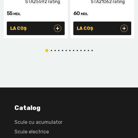
55
60
MDL
MDL
LA COȘ
LA COȘ
Catalog
Scule cu acumulator
Scule electrice