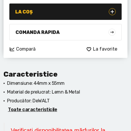
Lanterne cu acumulator
LA COȘ
Seturi de scule cu acumulator
Acumulatoare si încărcătoare
COMANDA RAPIDA
Alte scule cu acumulator
Compară
La favorite
Caracteristice
Dimensiune:
44mm x 55mm
Material de prelucrat:
Lemn & Metal
Producător:
DeWALT
Toate caracteristicile
Verificați disponibilitatea mărfurilor la