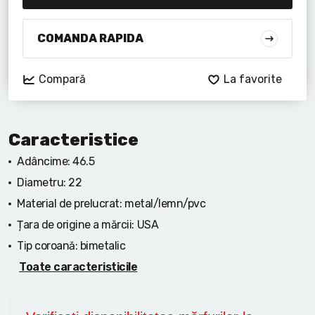
Lanterne cu acumulator
Seturi de scule cu acumulator
COMANDA RAPIDA
Acumulatoare si încărcătoare
Compară
La favorite
Alte scule cu acumulator
Caracteristice
Adâncime:
46.5
Diametru:
22
Material de prelucrat:
metal/lemn/pvc
Țara de origine a mărcii:
USA
Tip coroană:
bimetalic
Toate caracteristicile