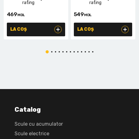
469
549
MDL
MDL
LA COȘ
LA COȘ
Catalog
Scule cu acumulator
Scule electrice