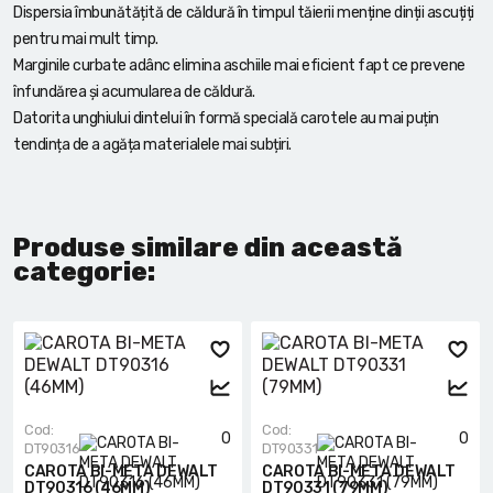
Dispersia îmbunătățită de căldură în timpul tăierii menține dinții ascuțiți
pentru mai mult timp.
Marginile curbate adânc elimina aschiile mai eficient fapt ce prevene
înfundărea și acumularea de căldură.
Datorita unghiului dintelui în formă specială carotele au mai puțin
tendința de a agăța materialele mai subțiri.
Produse similare din această
categorie:
Cod:
Cod:
0
0
DT90316
DT90331
CAROTA BI-META DEWALT
CAROTA BI-META DEWALT
DT90316 (46MM)
DT90331 (79MM)