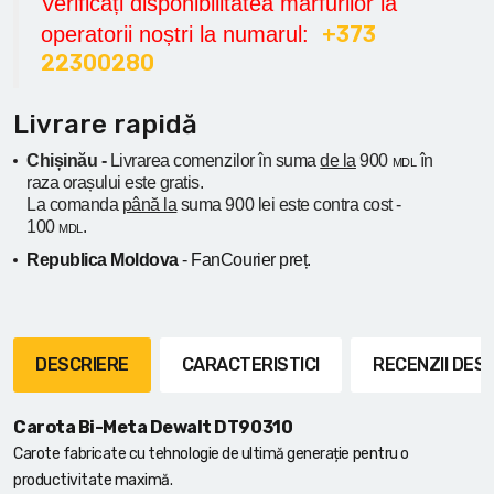
Verificați disponibilitatea mărfurilor la
+373
operatorii noștri la numarul:
22300280
Livrare rapidă
Chișinău -
Livrarea comenzilor în suma
de la
900
în
MDL
raza orașului
este gratis.
La comanda
până la
suma 900 lei este contra cost -
100
.
MDL
Republica Moldova
- FanCourier preț.
DESCRIERE
CARACTERISTICI
RECENZII DE
Carota Bi-Meta Dewalt DT90310
Carote fabricate cu tehnologie de ultimă generație pentru o
productivitate maximă.