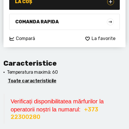
Lanterne cu acumulator
LA COȘ
Seturi de scule cu acumulator
COMANDA RAPIDA
Acumulatoare si încărcătoare
Compară
La favorite
Alte scule cu acumulator
Caracteristice
Temperatura maximă:
60
Toate caracteristicile
Verificați disponibilitatea mărfurilor la
+373
operatorii noștri la numarul:
22300280