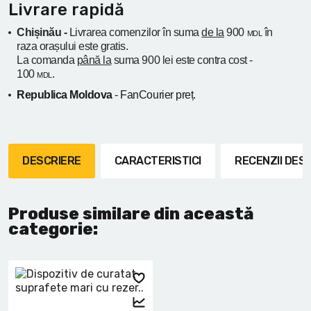
Livrare rapidă
Chișinău -
Livrarea comenzilor în suma
de la
900
în
MDL
raza orașului
este gratis.
La comanda
până la
suma 900 lei este contra cost -
100
.
MDL
Republica Moldova
- FanCourier preț.
DESCRIERE
CARACTERISTICI
RECENZII DE
Produse similare din această
categorie: