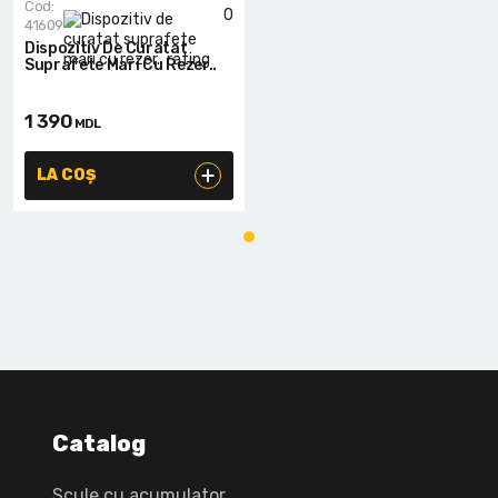
Cod:
0
41609
Dispozitiv De Curatat
Suprafete Mari Cu Rezer..
1 390
MDL
LA COȘ
Catalog
Scule cu acumulator