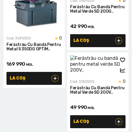
Lanterne cu acumulator
0
Cod: 3300200
Ferăstrău Cu Bandă Pentru
Metal Verde SD 200G..
Seturi de scule cu acumulator
42 990
MDL
Acumulatoare si încărcătoare
0
Cod: 3290350
LA COȘ
Alte scule cu acumulator
Ferăstrău Cu Bandă Pentru
Metal S 350DG OPTIM..
169 990
MDL
LA COȘ
0
Cod: 3300205
Ferăstrău Cu Bandă Pentru
Metal Verde SD 200V..
49 990
MDL
LA COȘ