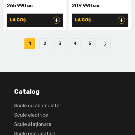
265 990
209 990
MDL
MDL
LA COȘ
LA COȘ
1
2
3
4
5
Catalog
Scule cu acumulator
Scule electrice
Scule staționare
Scule pneumatice